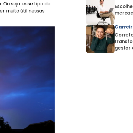
 Ou seja: esse tipo de
Escolhe
r muito útil nessas
mercad
Carrei
Correto
transfo
gestor 
proteçã