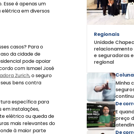
o. Esse é apenas um
 elétrica em diversos
Regionais
Unidade Chapec
sses casos? Para o
relacionamento
caso da cidade de
e seguradoras 
residencial pode apoiar
regional
 acordo com Ismael José
Coluna
adora Zurich
, o seguro
 seus bens contra
Minha c
seguros
contin
rtura específica para
como c
De corr
s em instalações,
E quand
te elétrico ou queda de
preço d
uras mais relevantes do
atendim
ponde à maior parte
De corr