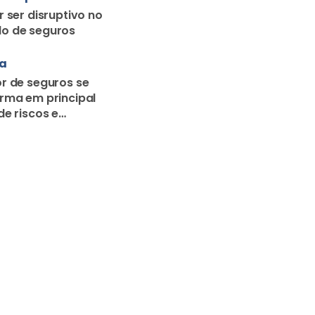
r ser disruptivo no
o de seguros
ra
r de seguros se
rma em principal
de riscos e
o familiar