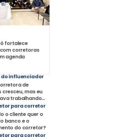
ó fortalece
 com corretoras
em agenda
 do influenciador
orretora de
 cresceu, mas eu
uava trabalhando
orretor solo
etor para corretor
o o cliente quer o
o banco e o
ento do corretor?
etor para corretor