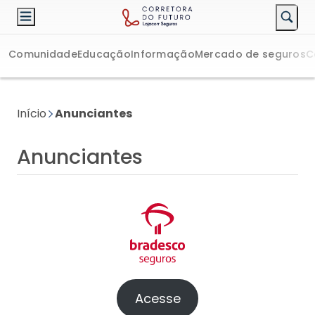
Comunidade
Educação
Informação
Mercado de seguros
C
Início
Anunciantes
Anunciantes
Acesse