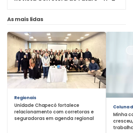
As mais lidas
Regionais
Unidade Chapecó fortalece
Coluna d
relacionamento com corretoras e
Minha c
seguradoras em agenda regional
cresceu
trabalh