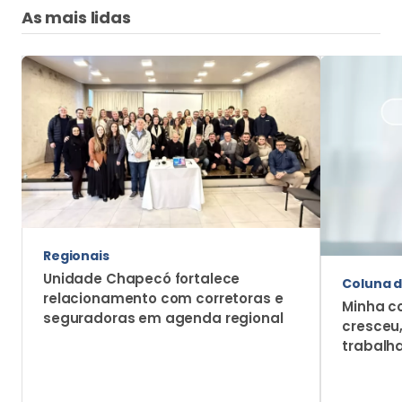
Regionais
Unidade Chapecó fortalece
Coluna d
relacionamento com corretoras e
Minha c
seguradoras em agenda regional
cresceu
trabalh