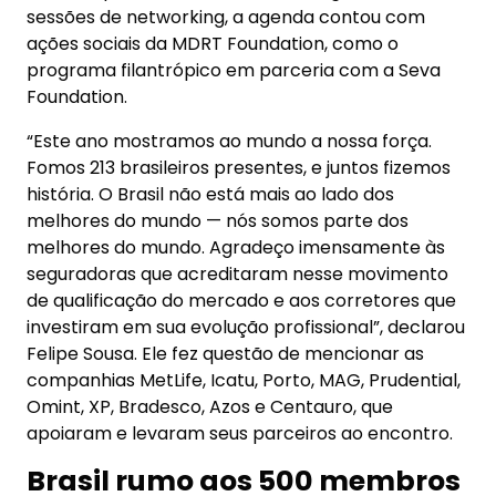
de qualificação do mercado e aos corretores que
investiram em sua evolução profissional”, declarou
Felipe Sousa. Ele fez questão de mencionar as
companhias MetLife, Icatu, Porto, MAG, Prudential,
Omint, XP, Bradesco, Azos e Centauro, que
apoiaram e levaram seus parceiros ao encontro.
Brasil rumo aos 500 membros
e novo desafio continental
A nova missão de Felipe Sousa será liderar o
desenvolvimento da MDRT em toda a América
Latina, abrangendo 20 países e mais de 2.500
membros ativos, com foco em expansão e
qualificação profissional. “Nosso objetivo é ampliar
esse número significativamente, promovendo a
cultura da excelência no Seguro de Vida por toda
a região”, afirma.