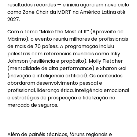
Johnson (resiliência e propósito), Molly Fletcher
(mentalidade de alta performance) e Sharon Gai
(inovação e inteligência artificial). Os conteúdos
abordaram desenvolvimento pessoal e
profissional, liderança ética, inteligência emocional
e estratégias de prospecção e fidelização no
mercado de seguros.
Além de painéis técnicos, fóruns regionais e
sessões de networking, a agenda contou com
ações sociais da MDRT Foundation, como o
programa filantrópico em parceria com a Seva
Foundation.
“Este ano mostramos ao mundo a nossa força.
Fomos 213 brasileiros presentes, e juntos fizemos
história. O Brasil não está mais ao lado dos
melhores do mundo — nós somos parte dos
melhores do mundo. Agradeço imensamente às
seguradoras que acreditaram nesse movimento