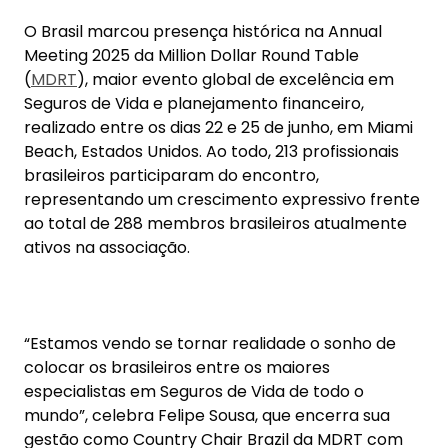
Beach, Estados Unidos. Ao todo, 213 profissionais
brasileiros participaram do encontro,
representando um crescimento expressivo frente
ao total de 288 membros brasileiros atualmente
ativos na associação.
“Estamos vendo se tornar realidade o sonho de
colocar os brasileiros entre os maiores
especialistas em Seguros de Vida de todo o
mundo”, celebra Felipe Sousa, que encerra sua
gestão como Country Chair Brazil da MDRT com
resultados recordes — e inicia agora um novo ciclo
como Zone Chair da MDRT na América Latina até
2027.
Com o tema “Make the Most of It” (Aproveite ao
Máximo), o evento reuniu milhares de profissionais
de mais de 70 países. A programação incluiu
palestras com referências mundiais como Inky