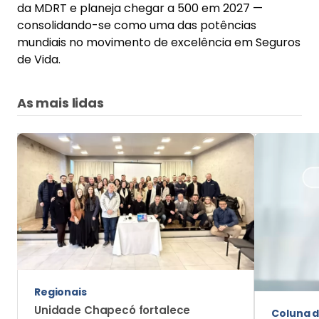
Regionais
Unidade Chapecó fortalece
Coluna d
relacionamento com corretoras e
Minha c
seguradoras em agenda regional
cresceu
trabalh
Mais Notícias