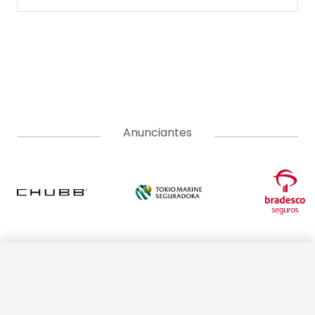
A Corretora do Futuro é o portal de notícias com o jeitinho do
mercado segurador. Aqui você encontra as últimas notícias
sobre seguros, produtos, negócios, empreendedorismo,
tendências e educação. Vem com a gente e tenha acesso a
conteúdos pensados para informar, educar e formar uma
comunidade do ecossistema de seguros. Somos movidos pelo
propósito de conscientizar as pessoas da importância da
proteção do seguro e do papel do corretor.