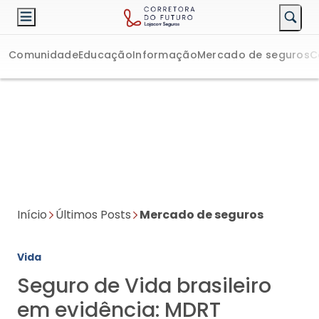
Comunidade
Educação
Informação
Mercado de seguros
C
Início
Últimos Posts
Mercado de seguros
Vida
Seguro de Vida brasileiro
em evidência: MDRT
registra participação
recorde de profissionais do
país