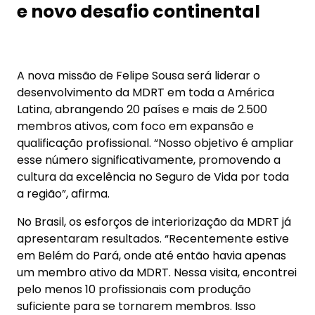
No Brasil, os esforços de interiorização da MDRT já
apresentaram resultados. “Recentemente estive
em Belém do Pará, onde até então havia apenas
um membro ativo da MDRT. Nessa visita, encontrei
pelo menos 10 profissionais com produção
suficiente para se tornarem membros. Isso
mostra o potencial de crescimento em praças
que ainda não conhecem a fundo o movimento”,
conta.
Felipe também destaca que, ao assumir a
presidência latino-americana, o Brasil seguirá
sendo prioridade estratégica. “Estar no Brasil,
conhecer o mercado de perto e estar conectado
com as MDRT Companies e os corretores nos
permitirá promover ainda mais iniciativas sob
medida, inspiradas nas melhores práticas
internacionais”, afirma. “Vamos trazer mais
conteúdo, novas ideias e um olhar mais global