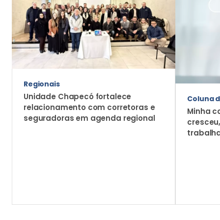
Regionais
Unidade Chapecó fortalece
Coluna d
relacionamento com corretoras e
Minha c
seguradoras em agenda regional
cresceu
trabalh