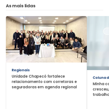
As mais lidas
Regionais
Unidade Chapecó fortalece
Coluna d
relacionamento com corretoras e
Minha c
seguradoras em agenda regional
cresceu
trabalh