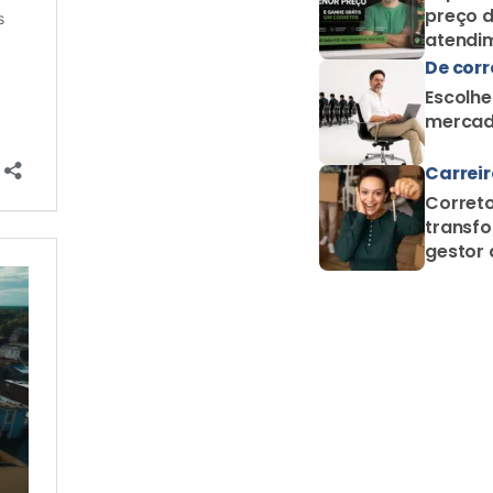
preço d
atendim
De corr
Escolhe
mercad
Carrei
Correto
transfo
gestor 
proteçã