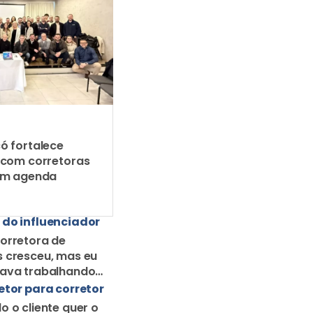
ó fortalece
 com corretoras
em agenda
 do influenciador
orretora de
 cresceu, mas eu
uava trabalhando
orretor solo
etor para corretor
o o cliente quer o