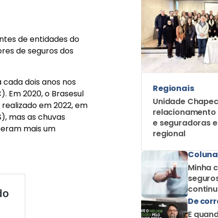
entes de entidades do
ores de seguros dos
a cada dois anos nos
Regionais
C). Em 2020, o Brasesul
Unidade Chapec
i realizado em 2022, em
relacionamento
S), mas as chuvas
e seguradoras 
uxeram mais um
regional
Coluna
Minha c
seguros
contin
como c
De corr
E quand