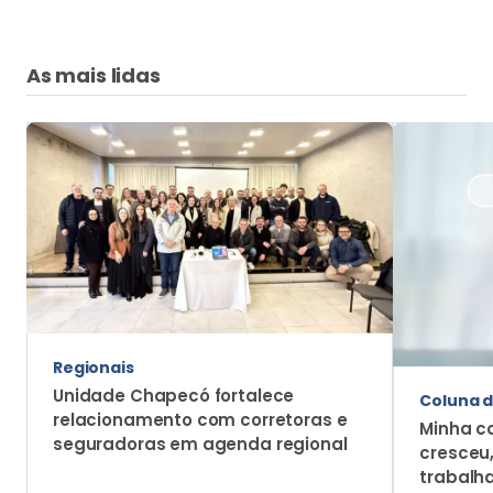
As mais lidas
Regionais
Unidade Chapecó fortalece
Coluna d
relacionamento com corretoras e
Minha c
seguradoras em agenda regional
cresceu
trabalh