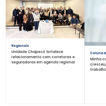
Regionais
Unidade Chapecó fortalece
Coluna d
relacionamento com corretoras e
Minha c
seguradoras em agenda regional
cresceu
trabalh