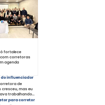
ó fortalece
 com corretoras
em agenda
 do influenciador
orretora de
 cresceu, mas eu
uava trabalhando
orretor solo
etor para corretor
o o cliente quer o
o banco e o
ento do corretor?
etor para corretor
r ser disruptivo no
o de seguros