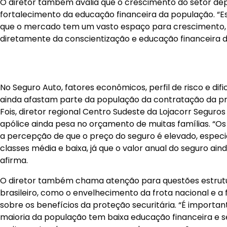
No Seguro Auto, fatores econômicos, perfil de risco e dif
ainda afastam parte da população da contratação da pr
Fois, diretor regional Centro Sudeste da Lojacorr Seguros
apólice ainda pesa no orçamento de muitas famílias. “Os
a percepção de que o preço do seguro é elevado, espec
classes média e baixa, já que o valor anual do seguro ai
afirma.
O diretor também chama atenção para questões estrut
brasileiro, como o envelhecimento da frota nacional e a
sobre os benefícios da proteção securitária. “É importan
maioria da população tem baixa educação financeira e sec
muitos entendem o seguro como despesa, e não como pr
completa.
Diante desse cenário, a atuação consultiva dos corretor
relevância. Para Moreno, o crescimento das corretoras p
Seguros passa não apenas pela conquista de novos cli
ampliação das soluções oferecidas à base já atendida. “