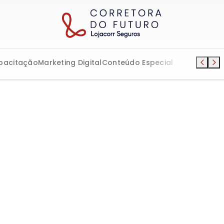
pacitação
Marketing Digital
Conteúdo Especial
uto e Residencial
ão patrimonial e exp
ades no mercado