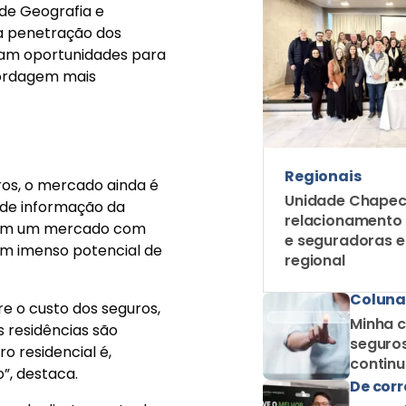
Regionais
ros, o mercado ainda é
Unidade Chapec
 de informação da
relacionamento
elam um mercado com
e seguradoras 
om imenso potencial de
regional
Coluna
 o custo dos seguros,
Minha c
 residências são
seguros
 residencial é,
contin
”, destaca.
como c
De corr
epende diretamente do
E quand
preço d
Esses números indicam
atendim
, dependendo
De corr
 consumidor”, diz.
Escolhe
mercad