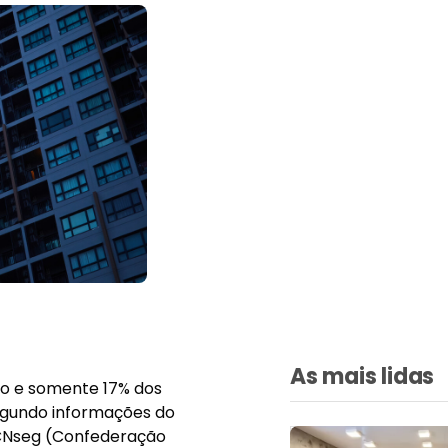
As mais lidas
ro e somente 17% dos
segundo informações do
 CNseg (Confederação
 de Geografia e
xa penetração dos
elam oportunidades para
bordagem mais