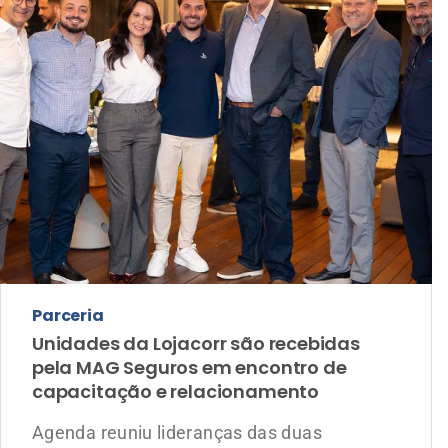
Parceria
Unidades da Lojacorr são recebidas
pela MAG Seguros em encontro de
capacitação e relacionamento
Agenda reuniu lideranças das duas
empresas para fortalecer a parceria,
apresentar oportunidades de negócios e
ampliar a capacitação dos corretores da
Lojacorr