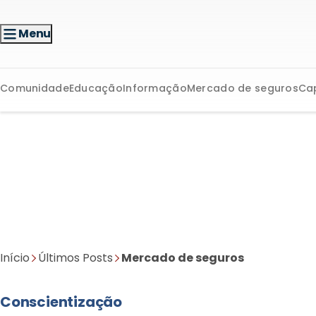
Menu
Comunidade
Educação
Informação
Mercado de seguros
Ca
Início
Últimos Posts
Mercado de seguros
Conscientização
Dados sobre seguros A
apontam baixa proteç
desafios e oportunid