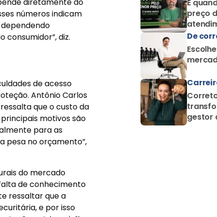
Carrei
iculdades de acesso
oteção. Antônio Carlos
Correto
transfo
 ressalta que o custo da
gestor 
 principais motivos são
proteçã
ialmente para as
nda pesa no orçamento”,
urais do mercado
 falta de conhecimento
te ressaltar que a
uritária, e por isso
oteção patrimonial”,
es ganha ainda mais
arceiras da Lojacorr
entes, mas também pela
Em vez de