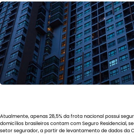
Atualmente, apenas 28,5% da frota nacional possui segu
domicílios brasileiros contam com Seguro Residencial, 
setor segurador, a partir de levantamento de dados da
Nacional das Seguradoras) e do IBGE (Instituto Brasileiro
Estatística). Os números evidenciam um cenário de bai
seguros patrimoniais no Brasil e, ao mesmo tempo, rev
corretores ampliarem sua atuação por meio de uma a
consultiva e educativa junto aos consumidores.