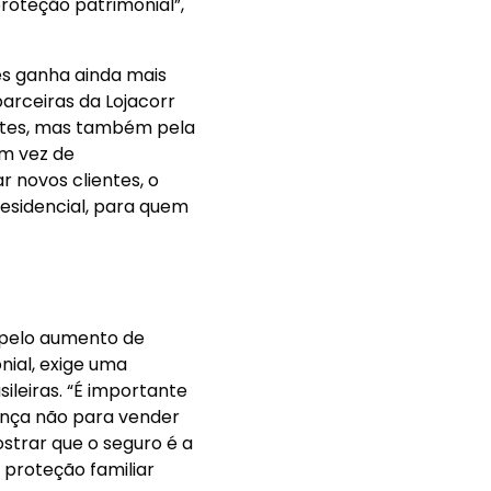
 novos clientes, o
esidencial, para quem
 pelo aumento de
nial, exige uma
ileiras. “É importante
rança não para vender
strar que o seguro é a
 proteção familiar
central na ampliação da
ências e benefícios para
 tornar a proteção
do o mercado e
.