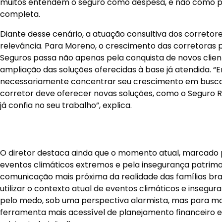
necessariamente concentrar seu crescimento em buscar
corretor deve oferecer novas soluções, como o Seguro R
já confia no seu trabalho”, explica.
O diretor destaca ainda que o momento atual, marcado
eventos climáticos extremos e pela insegurança patrimo
comunicação mais próxima da realidade das famílias bras
utilizar o contexto atual de eventos climáticos e insegu
pelo medo, sob uma perspectiva alarmista, mas para mo
ferramenta mais acessível de planejamento financeiro e
existente hoje”, afirma.
Na avaliação da Lojacorr Seguros, o corretor tem papel 
cultura do seguro no país. Ao traduzir coberturas, assist
a realidade do consumidor, o profissional contribui para
patrimonial mais compreensível e acessível, fortalecen
ampliando a segurança financeira das famílias brasileiras