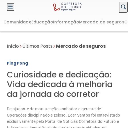
Comunidade
Educação
Informação
Mercado de seguros
C
Início
Últimos Posts
Mercado de seguros
Ping Pong
Curiosidade e dedicação:
Vida dedicada à melhoria
da jornada do corretor
De ajudante de manutenção sonhador a gerente de
Operações disciplinado e zeloso. Eder Santos foi entrevistado
exclusivamente pelo Portal de Notícias Corretora do Futuro e
fala sobre a importância de agarrar oportunidades, se