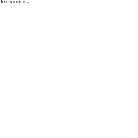
de riscos e
o familiar