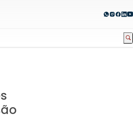
es
são