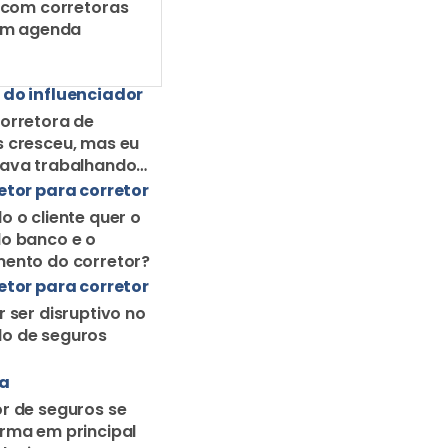
 com corretoras
em agenda
 do influenciador
orretora de
 cresceu, mas eu
uava trabalhando
orretor solo
etor para corretor
o o cliente quer o
o banco e o
ento do corretor?
etor para corretor
r ser disruptivo no
o de seguros
ra
r de seguros se
rma em principal