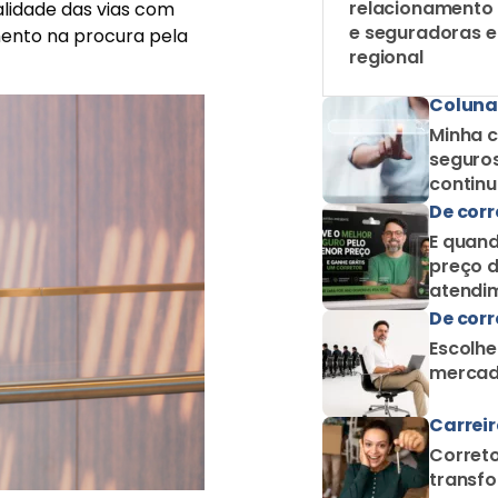
relacionamento
lidade das vias com
e seguradoras 
mento na procura pela
regional
Coluna
Minha c
seguros
contin
como c
De corr
E quand
preço d
atendim
De corr
Escolhe
mercad
Carrei
Correto
transfo