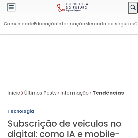
Comunidade
Educação
Informação
Mercado de seguros
C
Início
Últimos Posts
Informação
Tendências
Tecnologia
Subscrição de veículos no
digital: como IA e mobile-
first estão transformando o
setor
Como a Inteligência Artificial e a abordagem mobile-first
estão remodelando o mercado