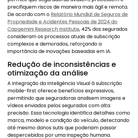
Redução de inconsistências e
otimização da análise
A integração da Inteligência Visual à subscrição
mobile-first oferece benefícios expressivos,
permitindo que seguradoras analisem imagens e
vídeos enviados pelos segurados com alta
precisão. Essa tecnologia identifica detalhes como
marca, modelo e condição do veículo, detectando
até mesmo danos sutis que poderiam passar
despercebidos por uma inspeção humana.
Com decisões mais rápidas e dados mais
confiáveis, as seguradoras conseguem oferecer
avaliações de risco mais justas e padronizadas.
Além disso, a automação reduz a subjetividade e o
erro humano, desafios frequentes na subscrição
de veículos. Esse avanço se mostra essencial para
o setor, considerando que 70% das seguradoras