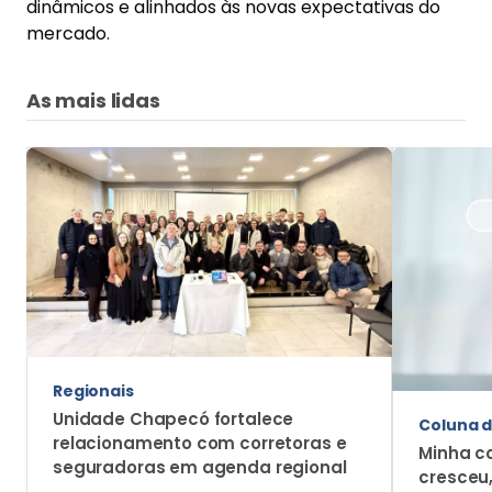
Unidade Chapecó fortalece
Coluna d
relacionamento com corretoras e
Minha c
seguradoras em agenda regional
cresceu
trabalh
Mais Notícias