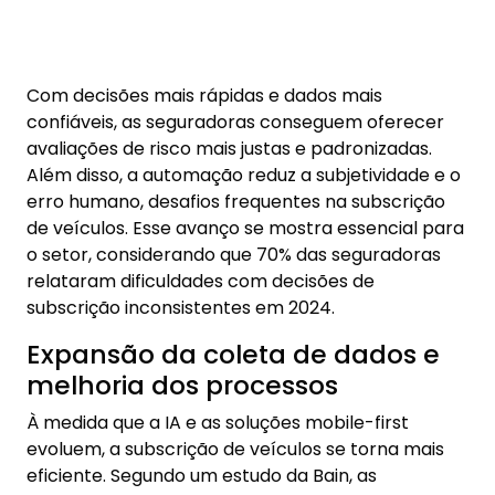
relataram dificuldades com decisões de
subscrição inconsistentes em 2024.
Expansão da coleta de dados e
melhoria dos processos
À medida que a IA e as soluções mobile-first
evoluem, a subscrição de veículos se torna mais
eficiente. Segundo um estudo da Bain, as
seguradoras atualmente coletam apenas 60% dos
dados necessários para subscrever uma apólice,
indicando um grande potencial de
aprimoramento por meio de tecnologias móveis.
Com a digitalização do envio de informações pelos
segurados, a Inteligência Visual pode
complementar os dados coletados, refinando as
análises e reduzindo os tempos de
processamento. Esse avanço também impacta os
custos operacionais, tornando os processos mais