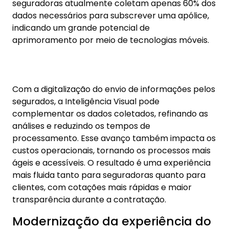
ágeis e acessíveis. O resultado é uma experiência
mais fluida tanto para seguradoras quanto para
clientes, com cotações mais rápidas e maior
transparência durante a contratação.
Modernização da experiência do
cliente
A adoção de processos mobile-first não é mais
uma tendência, mas uma necessidade para
seguradoras que desejam manter sua relevância
no mercado. A modernização da subscrição
permite ganhos em eficiência e uma experiência
mais positiva para os segurados, que podem
realizar todo o processo de forma digital, sem
burocracia excessiva.
O avanço das tecnologias móveis e da
Inteligência
Artificial
não tem o objetivo de substituir o
trabalho humano, mas sim aprimorar a precisão, a