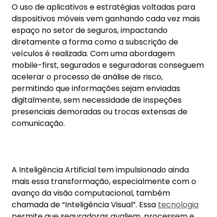
acelerar o processo de análise de risco,
permitindo que informações sejam enviadas
digitalmente, sem necessidade de inspeções
presenciais demoradas ou trocas extensas de
comunicação.
A Inteligência Artificial tem impulsionado ainda
mais essa transformação, especialmente com o
avanço da visão computacional, também
chamada de “Inteligência Visual”. Essa
tecnologia
permite que seguradoras avaliem, processem e
precifiquem riscos de maneira mais ágil e remota.
De acordo com o
Relatório Mundial de Seguros de
Propriedade e Acidentes Pessoais de 2024 do
Capgemini Research Institute
, 42% dos segurados
consideram os processos atuais de subscrição
complexos e demorados, reforçando a
importância de inovações baseadas em IA.