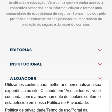
tendências e educação. Vem com a gente e tenha acesso a
conteúdos pensados para informar, educar e formar uma
comunidade do ecossistema de seguros. Somos movidos pelo
propósito de conscientizar as pessoas da importância da
proteção do seguro e do papel do corretor.
EDITORIAS
INSTITUCIONAL
A LOJACORR
Utilizamos cookies para melhorar e personalizar a sua
experiência no site. Clicando em "Aceitar todos", você
concorda com o armazenamento de cookies conforme
Política de privacidade
Termos de Uso
Fale Conosco
estabelecido em nossa Política de Privacidade.
Corretora do Futuro © 2026 Todos os direitos
Política de privacidade
/
Termo de uso
/
Portal da