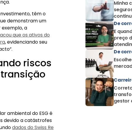
ança.
Minha c
seguros
 investimento, têm o
contin
s que demonstram um
como c
De corr
r exemplo, a
E quand
acou que os ativos do
preço d
ira
, evidenciando seu
atendim
acto”.
De corr
cando riscos
Escolhe
mercad
 transição
Carrei
Correto
transfo
gestor 
proteçã
ilar ambiental do ESG é
s devido a catástrofes
gundo
dados do Swiss Re