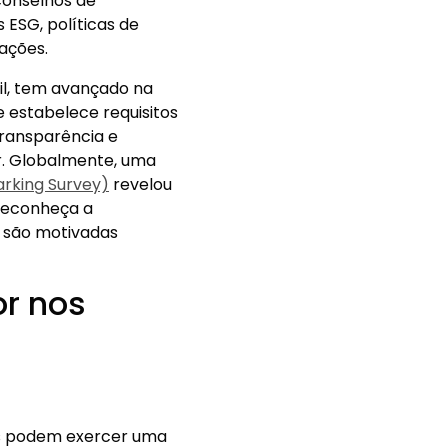
conselhos de
 ESG, políticas de
rações.
il, tem avançado na
e estabelece requisitos
transparência e
r. Globalmente, uma
rking Survey)
revelou
 reconheça a
a são motivadas
or nos
ras podem exercer uma