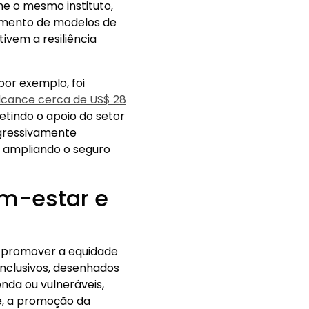
me o mesmo instituto,
vimento de modelos de
tivem a resiliência
por exemplo, foi
alcance cerca de US$ 28
fletindo o apoio do setor
gressivamente
e ampliando o seguro
bem-estar e
e promover a equidade
inclusivos, desenhados
nda ou vulneráveis,
e, a promoção da