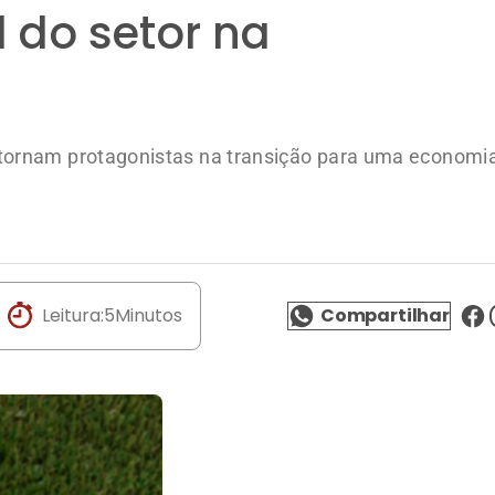
l do setor na
tornam protagonistas na transição para uma economi
Leitura:
5
Minutos