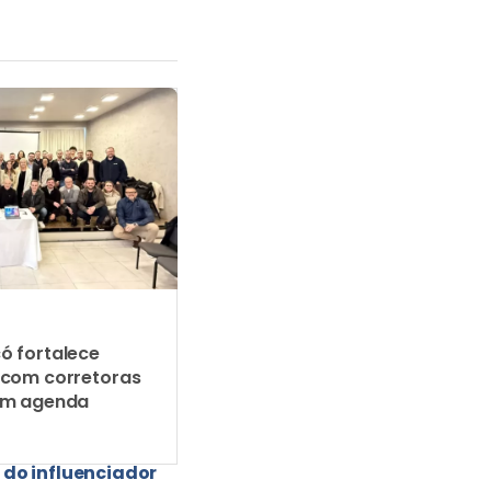
ó fortalece
 com corretoras
em agenda
 do influenciador