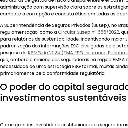
estruturas de gestão de risco transparentes e eficazes, 
administração com supervisão clara sobre as estratégias
combate à corrupção e conduta ética em todas as ope
A Superintendência de Seguros Privados (Susep), no Bras
regulamentação, como a
Circular Susep nº 666/2022
, qu
para relatórios de sustentabilidade, incentivando maior 
padronização das informações ESG divulgadas pelo seto
pesquisa da
KPMG de 2024 (EMA ESG Insurance Benchma
que, embora a maioria das seguradoras na região EMEA
necessidade de uma estratégia ESG formal, muitas aind
primariamente pela conformidade regulatória.
O poder do capital segurad
investimentos sustentáveis
Como grandes investidores institucionais, as segurado