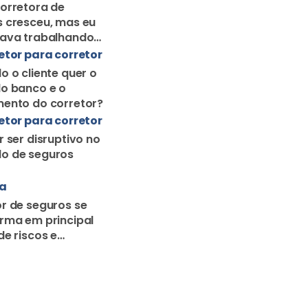
orretora de
 cresceu, mas eu
uava trabalhando
orretor solo
etor para corretor
o o cliente quer o
o banco e o
ento do corretor?
etor para corretor
r ser disruptivo no
o de seguros
ra
r de seguros se
rma em principal
de riscos e
o familiar