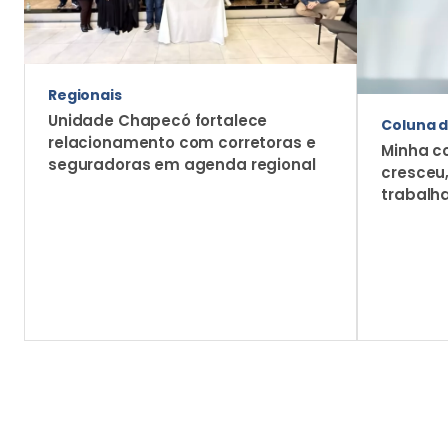
Regionais
Unidade Chapecó fortalece
Coluna d
relacionamento com corretoras e
Minha c
seguradoras em agenda regional
cresceu
trabalh