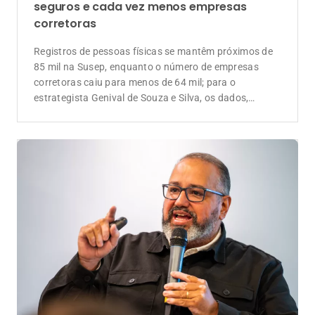
seguros e cada vez menos empresas
corretoras
Registros de pessoas físicas se mantêm próximos de
85 mil na Susep, enquanto o número de empresas
corretoras caiu para menos de 64 mil; para o
estrategista Genival de Souza e Silva, os dados,
somados às novas regras do CNSP para a formação
de corretores, revelam uma mudança estrutural: a
separação econômica entre a profissão de corretor e a
propriedade de uma corretora