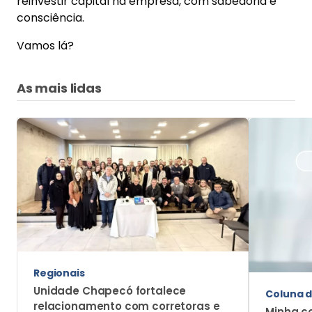
reinvestir capital na empresa, com sabedoria e
consciência.
Vamos lá?
As mais lidas
Regionais
Unidade Chapecó fortalece
Coluna d
relacionamento com corretoras e
Minha c