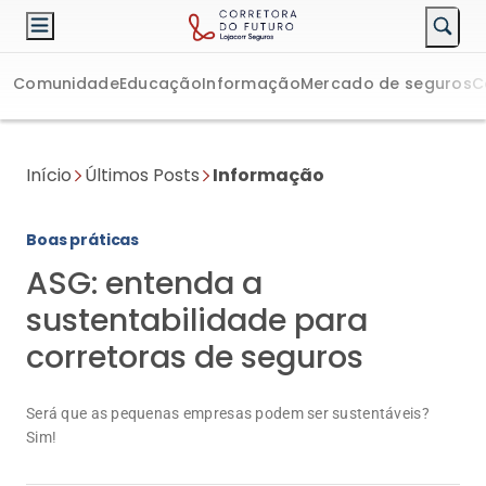
Comunidade
Educação
Informação
Mercado de seguros
C
Início
Últimos Posts
Informação
Boas práticas
ASG: entenda a
sustentabilidade para
corretoras de seguros
Será que as pequenas empresas podem ser sustentáveis?
Sim!