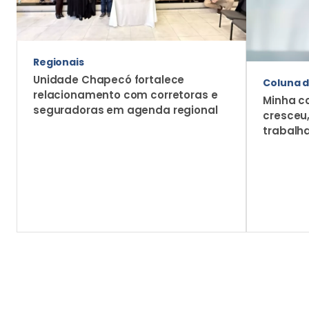
Regionais
Unidade Chapecó fortalece
Coluna d
relacionamento com corretoras e
Minha c
seguradoras em agenda regional
cresceu
trabalh