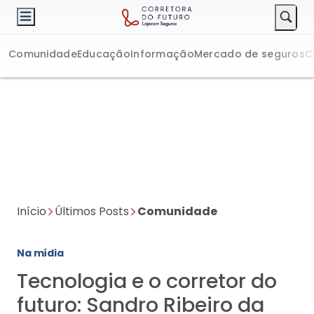
Comunidade
Educação
Informação
Mercado de seguros
C
Início
Últimos Posts
Comunidade
Na mídia
Tecnologia e o corretor do
futuro: Sandro Ribeiro da
Lojacorr fala à Revista
Apólice
Diretor de Tecnologia e Operações fala sobre a integração
entre inovações como a inteligência artificial e o