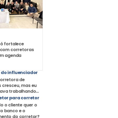
ó fortalece
 com corretoras
em agenda
 do influenciador
orretora de
 cresceu, mas eu
uava trabalhando
orretor solo
etor para corretor
o o cliente quer o
o banco e o
ento do corretor?