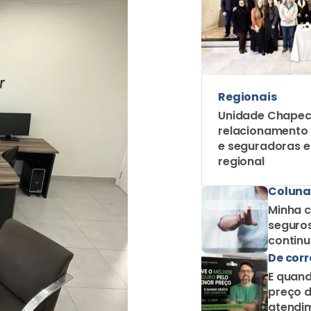
Regionais
Unidade Chapec
relacionamento
e seguradoras 
regional
Coluna
Minha c
seguros
contin
como c
De corr
E quand
preço d
atendim