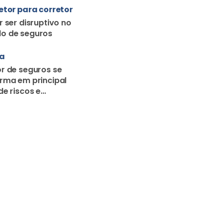
etor para corretor
r ser disruptivo no
o de seguros
ra
r de seguros se
rma em principal
de riscos e
o familiar