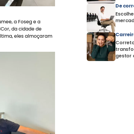
De corr
Escolhe
mercad
umee, a Foseg e a
BCor, da cidade de
Carrei
última, eles almoçaram
Correto
transfo
gestor 
proteçã