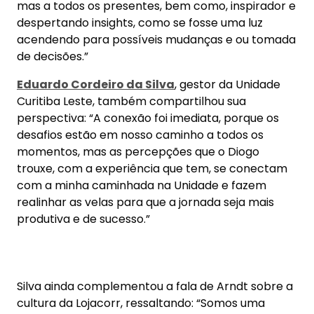
com a minha caminhada na Unidade e fazem
realinhar as velas para que a jornada seja mais
produtiva e de sucesso.”
Silva ainda complementou a fala de Arndt sobre a
cultura da Lojacorr, ressaltando: “Somos uma
empresa que compartilha e só dessa maneira
podemos crescer sólidos e potencializar a força
de vendas das corretoras.”
Os depoimentos dos presentes deram voz à ideia
de que
“quando estamos juntos, somos mais
fortes”
. Lepchak complementa essa percepção:
“A união das Unidades fortalece o todo, pois
quando cada um compartilha o que sabe, todos
ganham em conhecimento, inovação e
competitividade. Este é o verdadeiro motor de
crescimento da Lojacorr.”
O evento contou com o patrocínio da
Zurich