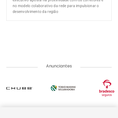
A Corretora do Futuro é o portal de notícias com o jeitinho do
mercado segurador. Aqui você encontra as últimas notícias
sobre seguros, produtos, negócios, empreendedorismo,
tendências e educação. Vem com a gente e tenha acesso a
conteúdos pensados para informar, educar e formar uma
comunidade do ecossistema de seguros. Somos movidos pelo
propósito de conscientizar as pessoas da importância da
proteção do seguro e do papel do corretor.