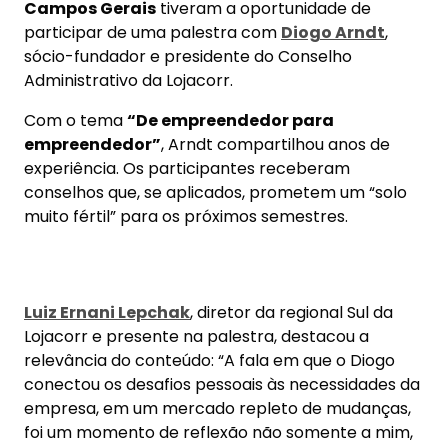
muito fértil” para os próximos semestres.
Luiz Ernani Lepchak
, diretor da regional Sul da
Lojacorr e presente na palestra, destacou a
relevância do conteúdo: “A fala em que o Diogo
conectou os desafios pessoais às necessidades da
empresa, em um mercado repleto de mudanças,
foi um momento de reflexão não somente a mim,
mas a todos os presentes, bem como, inspirador e
despertando insights, como se fosse uma luz
acendendo para possíveis mudanças e ou tomada
de decisões.”
Eduardo Cordeiro da Silva
, gestor da Unidade
Curitiba Leste, também compartilhou sua
perspectiva: “A conexão foi imediata, porque os
desafios estão em nosso caminho a todos os
momentos, mas as percepções que o Diogo
trouxe, com a experiência que tem, se conectam