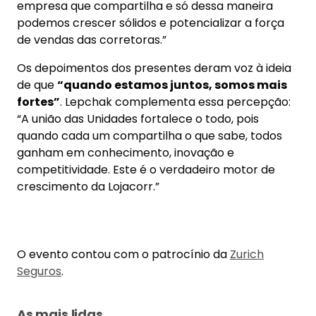
Seguros
.
As mais lidas
Regionais
Unidade Chapecó fortalece
Coluna d
relacionamento com corretoras e
Minha c
seguradoras em agenda regional
cresceu
trabalh