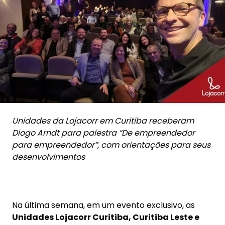
Unidades da Lojacorr em Curitiba receberam
Diogo Arndt para palestra “De empreendedor
para empreendedor”, com orientações para seus
desenvolvimentos
Na última semana, em um evento exclusivo, as
Unidades Lojacorr Curitiba, Curitiba Leste e
Campos Gerais
tiveram a oportunidade de
participar de uma palestra com
Diogo Arndt
,
sócio-fundador e presidente do Conselho
Administrativo da Lojacorr.
Com o tema
“De empreendedor para
empreendedor”
, Arndt compartilhou anos de
experiência. Os participantes receberam
conselhos que, se aplicados, prometem um “solo