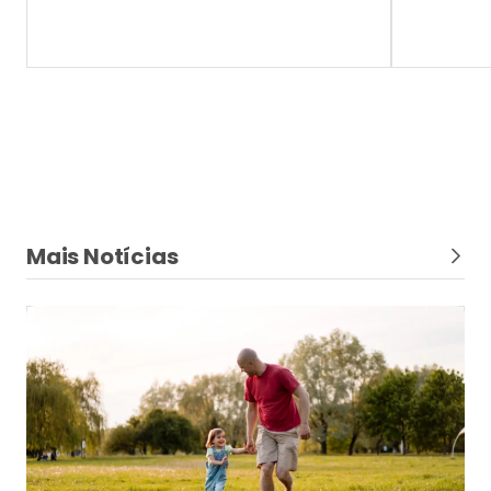
Dia dos Pais
Ser pai também é proteger a segurança
financeira da família
Especialistas da Lojacorr Seguros e Lojacorr
Consórcios destacam como seguros e consórcios
ajudam a enfrentar imprevistos, preservar o
patrimônio e planejar o futuro em família com mais
tranquilidade