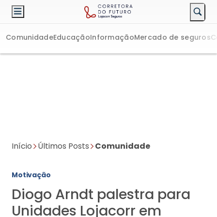
Comunidade
Educação
Informação
Mercado de seguros
C
Início
Últimos Posts
Comunidade
Motivação
Diogo Arndt palestra para
Unidades Lojacorr em
Curitiba
Isabella Pereti