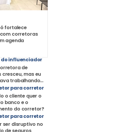
ó fortalece
 com corretoras
em agenda
 do influenciador
orretora de
 cresceu, mas eu
uava trabalhando
orretor solo
etor para corretor
o o cliente quer o
o banco e o
ento do corretor?
etor para corretor
r ser disruptivo no
o de seguros