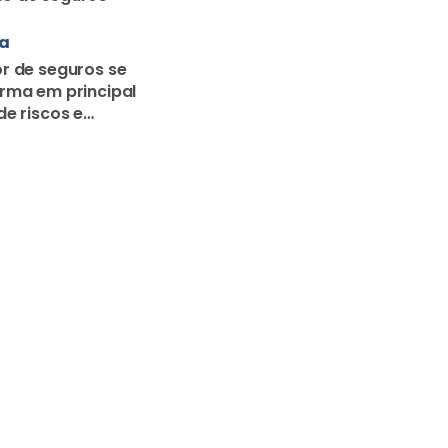
ra
r de seguros se
rma em principal
de riscos e
o familiar