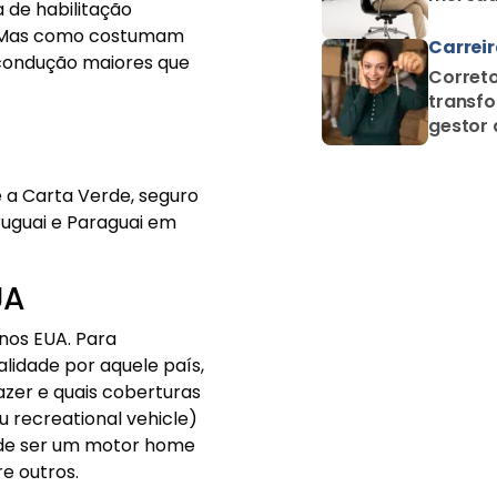
 de habilitação
kg. Mas como costumam
Carrei
 condução maiores que
Correto
transfo
gestor 
proteçã
 a Carta Verde, seguro
ruguai e Paraguai em
UA
nos EUA. Para
alidade por aquele país,
azer e quais coberturas
ou recreational vehicle)
pode ser um motor home
re outros.