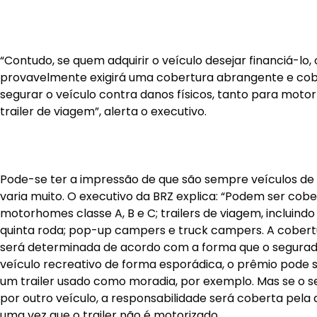
Tiago Prado, CEO da BRZ Insurance
.
Conforme explica o CEO da
BRZ Insurance
, Tiago Prado,
nos EUA oferece cobertura em caso de ferimentos ou da
terceiros ou caso o segurado se envolva em um acidente 
motorhome. O seguro também pode cobrir danos ao seu 
algum evento coberto o danifique. As apólices podem se
coberturas necessárias dependem da forma que o seu veíc
recreativamente ou para residência em tempo integral. 
o tipo do veículo: um motorhome vai precisar de uma co
responsabilidade separada para pegar estrada, mas se 
trailer de viagem, o seguro de responsabilidade do seu s
provavelmente vai ser o suficiente.
Como os EUA são uma federação com ampla autonomia 
muitas regiões não é obrigatório o seguro, e sim arcar c
por lesões corporais e danos materiais em seu motorh