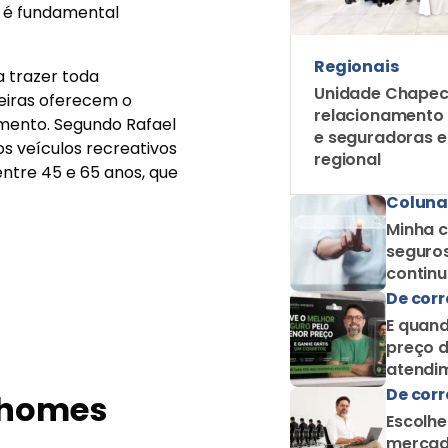
 é fundamental
Regionais
 trazer toda
Unidade Chapec
leiras oferecem o
relacionamento
mento. Segundo Rafael
e seguradoras 
os veículos recreativos
regional
entre 45 e 65 anos, que
Coluna
Minha c
seguros
contin
como c
De corr
E quand
preço d
atendim
De corr
rhomes
Escolhe
mercad