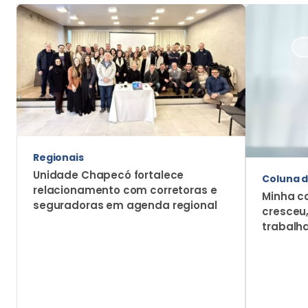
Regionais
Unidade Chapecó fortalece
Coluna d
relacionamento com corretoras e
Minha c
seguradoras em agenda regional
cresceu
trabalh