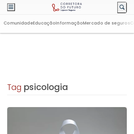
Comunidade
Educação
Informação
Mercado de seguros
C
psicologia
Tag