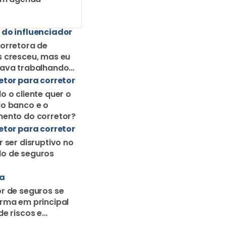
 do influenciador
orretora de
 cresceu, mas eu
uava trabalhando
orretor solo
etor para corretor
o o cliente quer o
o banco e o
ento do corretor?
etor para corretor
r ser disruptivo no
o de seguros
ra
r de seguros se
rma em principal
de riscos e
o familiar