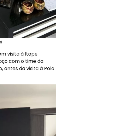
i
m visita à Itape
moço com o time da
antes da visita à Polo