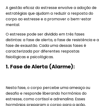
1. Fase de Alerta (Alarme):
Nesta fase, o corpo percebe uma ameaça ou
desafio e responde liberando hormônios do
estresse, como cortisol e adrenalina. Esses
hormônios preparam o corpo para a ação,
aumentando a frequência cardíaca, a pressão
arterial e a respiração. O indivíduo pode sentir-se
alerta, ansioso ou tenso. Se a ameaça ou desafio
for resolvido rapidamente, o corpo retorna ao seu
estado de equilíbrio.
2. Fase de Resistência:
Se a ameaça ou desafio persistir, o corpo entra na
fase de resistência. Nesta fase, o corpo continua a
liberar hormônios do estresse, mas a resposta é
menos intensa do que na fase de alerta. O corpo
tenta se adaptar à situação estressante,