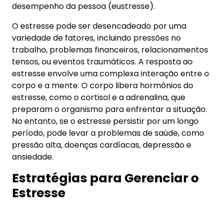
estresse, como o cortisol e a adrenalina, que
preparam o organismo para enfrentar a situação.
No entanto, se o estresse persistir por um longo
período, pode levar a problemas de saúde, como
pressão alta, doenças cardíacas, depressão e
ansiedade.
Estratégias para Gerenciar o
Estresse
A gestão eficaz do estresse envolve a adoção de
estratégias que ajudam a reduzir a resposta do
corpo ao estresse e a promover o bem-estar
mental.
O estresse pode ser dividido em três fases
distintas: a fase de alerta, a fase de resistência e a
fase de exaustão. Cada uma dessas fases é
caracterizada por diferentes respostas
fisiológicas e psicológicas.