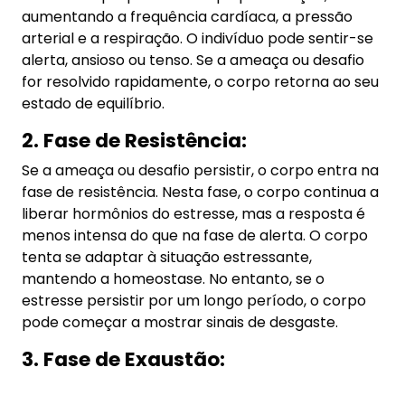
mantendo a homeostase. No entanto, se o
estresse persistir por um longo período, o corpo
pode começar a mostrar sinais de desgaste.
3. Fase de Exaustão:
Se o estresse persistir por um longo período sem
alívio, o corpo entra na fase de exaustão. Nesta
fase, os recursos do corpo são esgotados e a
capacidade de lidar com o estresse diminui. O
indivíduo pode sentir-se esgotado,
emocionalmente esgotado e desmotivado. Esta
fase pode levar a problemas de saúde física e
mental, como depressão, ansiedade, doenças
cardíacas e problemas digestivos.
É importante notar que o estresse é uma resposta
natural do corpo a situações desafiadoras ou
ameaçadoras. No entanto, quando se torna
crônico ou excessivo, pode ter efeitos negativos