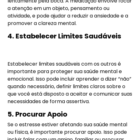
Resumo
A gestão eficaz do estresse é fundamental para
manter uma vida equilibrada e saudável. Ao
identificar as fontes de estresse, praticar o
autocuidado, praticar a respiração profunda e a
meditação, estabelecer limites saudáveis e
procurar apoio, você pode reduzir os efeitos
negativos do estresse e promover o bem-estar
mental e emocional. Lembre-se, o estresse faz
parte da vida, mas você tem o poder de controlar
como ele afeta você.
Referência: Lipp, M. e. N. (1984). Stress e suas
implicações. Estudos de Psicologia,
Campinas, v.1, n.3 e 4, p. 5-19, ago/dez.
Estresse