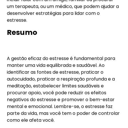
Carolina Alves Quintino
– CRP 08/13621
Leia mais artigos da Carolina Quintino
AQUI!
As mais lidas
Regionais