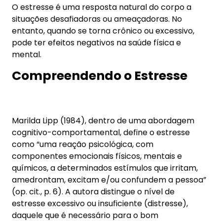
Compreendendo o Estresse
Marilda Lipp (1984), dentro de uma abordagem
cognitivo-comportamental, define o estresse
como “uma reação psicológica, com
componentes emocionais físicos, mentais e
químicos, a determinados estímulos que irritam,
amedrontam, excitam e/ou confundem a pessoa”
(op. cit., p. 6). A autora distingue o nível de
estresse excessivo ou insuficiente (distresse),
daquele que é necessário para o bom
desempenho da pessoa (eustresse).
O estresse pode ser desencadeado por uma
variedade de fatores, incluindo pressões no
trabalho, problemas financeiros, relacionamentos
tensos, ou eventos traumáticos. A resposta ao
estresse envolve uma complexa interação entre o
corpo e a mente. O corpo libera hormônios do