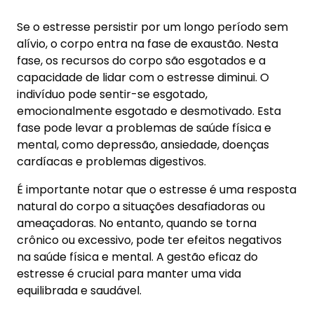
na saúde física e mental. A gestão eficaz do
estresse é crucial para manter uma vida
equilibrada e saudável.
Lipp recomenda o tratamento comportamental
do estresse excessivo, que se dá em três frentes:
1) ajudando o cliente a desenvolver e implementar
estratégias para modificar sua interpretação dos
estressores; 2) ajudando o cliente no
desenvolvimento e implementação de táticas
para a redução da reação psicofisiológica
excessiva; e 3) ajudando o cliente na
implementação de técnicas apropriadas de
expressão e utilização de respostas de estresse.