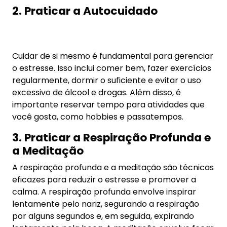
atividade, e pode ajudar a reduzir a ansiedade e a
promover a clareza mental.
4. Estabelecer Limites Saudáveis
Estabelecer limites saudáveis com os outros é
importante para proteger sua saúde mental e
emocional. Isso pode incluir aprender a dizer “não”
quando necessário, definir limites claros sobre o
que você está disposto a aceitar e comunicar suas
necessidades de forma assertiva.
5. Procurar Apoio
Se o estresse estiver afetando sua saúde mental
ou física, é importante procurar apoio. Isso pode
incluir falar com um amigo, familiar ou procurar
um terapeuta, ou um médico, que podem ajudar a
desenvolver estratégias para lidar com o
estresse.