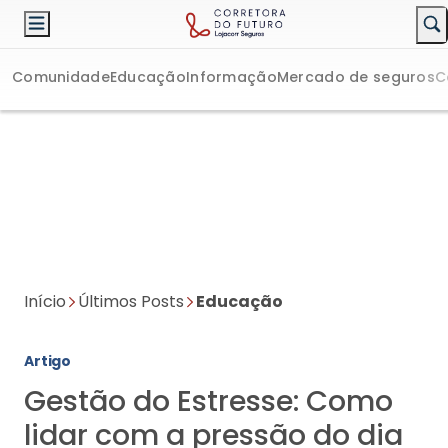
Comunidade
Educação
Informação
Mercado de seguros
C
Início
Últimos Posts
Educação
Artigo
Gestão do Estresse: Como
lidar com a pressão do dia
a dia e priorizar a sua
saúde?
A gestão eficaz do estresse é crucial para manter uma vida
equilibrada e saudável.