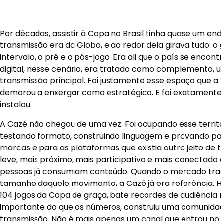
Por décadas, assistir à Copa no Brasil tinha quase um en
transmissão era da Globo, e ao redor dela girava tudo: o 
intervalo, o pré e o pós-jogo. Era ali que o país se enco
digital, nesse cenário, era tratado como complemento,
transmissão principal. Foi justamente esse espaço que a t
demorou a enxergar como estratégico. E foi exatamente
instalou.
A Cazé não chegou de uma vez. Foi ocupando esse territ
testando formato, construindo linguagem e provando par
marcas e para as plataformas que existia outro jeito de 
leve, mais próximo, mais participativo e mais conectad
pessoas já consumiam conteúdo. Quando o mercado trad
tamanho daquele movimento, a Cazé já era referência. H
104 jogos da Copa de graça, bate recordes de audiência 
importante do que os números, construiu uma comunida
transmissão. Não é mais apenas um canal que entrou no