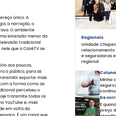
dereço único. A
gol, a narração, o
ntrava. O ambiente
 uma extensão menor da
Regionais
elevisão tradicional
Unidade Chapec
 nele que a CazéTV se
relacionamento
e seguradoras 
regional
ório aos poucos,
a o público, para as
Coluna
transmitir esporte: mais
Minha c
o com a forma como as
seguros
icional percebeu o
contin
oje transmite todos os
como c
De corr
no YouTube e, mais
E quand
de em volta da
preço d
 espaço. É um canal que
atendim