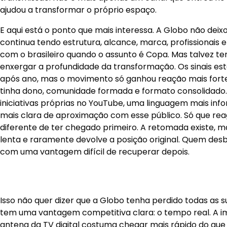
ajudou a transformar o próprio espaço.
E aqui está o ponto que mais interessa. A Globo não deixo
continua tendo estrutura, alcance, marca, profissionais 
com o brasileiro quando o assunto é Copa. Mas talvez 
enxergar a profundidade da transformação. Os sinais est
após ano, mas o movimento só ganhou reação mais fort
tinha dono, comunidade formada e formato consolidado. 
iniciativas próprias no YouTube, uma linguagem mais inf
mais clara de aproximação com esse público. Só que reag
diferente de ter chegado primeiro. A retomada existe, m
lenta e raramente devolve a posição original. Quem des
com uma vantagem difícil de recuperar depois.
Isso não quer dizer que a Globo tenha perdido todas as s
tem uma vantagem competitiva clara: o tempo real. A 
antena da TV digital costuma chegar mais rápido do que