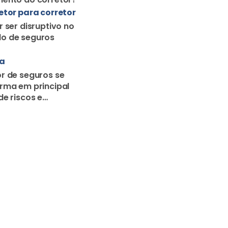
etor para corretor
r ser disruptivo no
o de seguros
ra
r de seguros se
rma em principal
de riscos e
o familiar