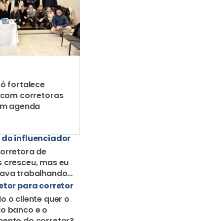
ó fortalece
 com corretoras
em agenda
 do influenciador
orretora de
 cresceu, mas eu
uava trabalhando
orretor solo
etor para corretor
o o cliente quer o
o banco e o
ento do corretor?