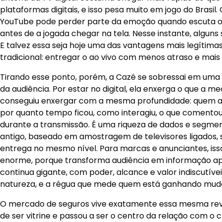
plataformas digitais, e isso pesa muito em jogo do Bras
YouTube pode perder parte da emoção quando escuta o v
antes de a jogada chegar na tela. Nesse instante, algun
E talvez essa seja hoje uma das vantagens mais legítima
tradicional: entregar o ao vivo com menos atraso e mais p
Tirando esse ponto, porém, a Cazé se sobressai em uma
da audiência. Por estar no digital, ela enxerga o que a m
conseguiu enxergar com a mesma profundidade: quem assi
por quanto tempo ficou, como interagiu, o que coment
durante a transmissão. É uma riqueza de dados e segm
antigo, baseado em amostragem de televisores ligados,
entrega no mesmo nível. Para marcas e anunciantes, iss
enorme, porque transforma audiência em informação apr
continua gigante, com poder, alcance e valor indiscutíve
natureza, e a régua que mede quem está ganhando mudo
O mercado de seguros vive exatamente essa mesma revol
de ser vitrine e passou a ser o centro da relação com o c