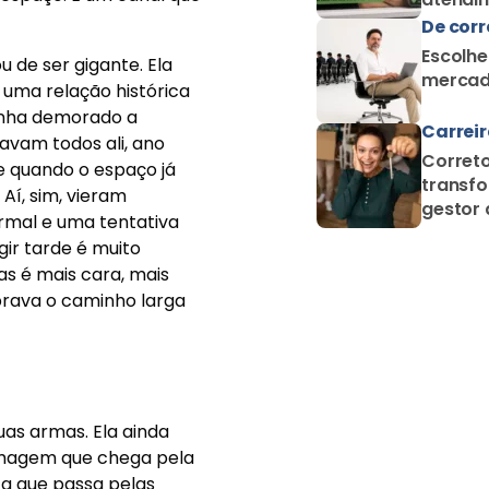
De corr
Escolhe
u de ser gigante. Ela
mercad
e uma relação histórica
tenha demorado a
Carrei
avam todos ali, ano
Correto
e quando o espaço já
transfo
Aí, sim, vieram
gestor 
ormal e uma tentativa
proteçã
ir tarde é muito
as é mais cara, mais
brava o caminho larga
uas armas. Ela ainda
imagem que chega pela
 a que passa pelas