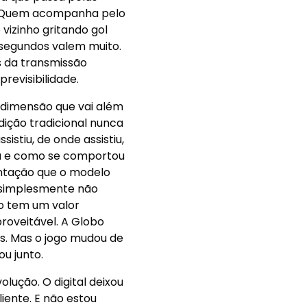
il. Quem acompanha pelo
izinho gritando gol
s segundos valem muito.
s da transmissão
revisibilidade.
 dimensão que vai além
edição tradicional nunca
stiu, de onde assistiu,
ou e como se comportou
entação que o modelo
 simplesmente não
o tem um valor
oveitável. A Globo
is. Mas o jogo mudou de
u junto.
ução. O digital deixou
liente. E não estou