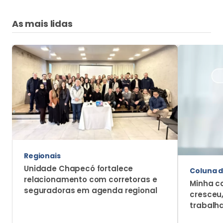
As mais lidas
Regionais
Unidade Chapecó fortalece
Coluna d
relacionamento com corretoras e
Minha c
seguradoras em agenda regional
cresceu
trabalh