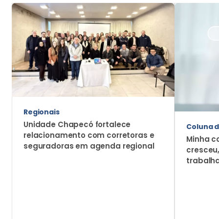
Regionais
Unidade Chapecó fortalece
Coluna d
relacionamento com corretoras e
Minha c
seguradoras em agenda regional
cresceu
trabalh