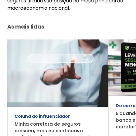
seguros firmou sua posição na mesa principal da
macroeconomia nacional.
As mais lidas
De corre
E quando
Coluna do influenciador
banco e
Minha corretora de seguros
corretor
cresceu, mas eu continuava