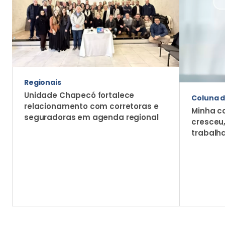
Regionais
Unidade Chapecó fortalece
Coluna d
relacionamento com corretoras e
Minha c
seguradoras em agenda regional
cresceu
trabalh