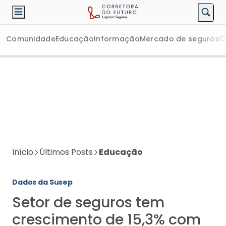
Comunidade
Educação
Informação
Mercado de seguros
C
Início
Últimos Posts
Educação
Dados da Susep
Setor de seguros tem
crescimento de 15,3% com