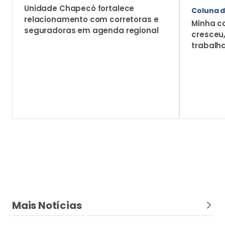
Unidade Chapecó fortalece
Coluna d
relacionamento com corretoras e
Minha c
seguradoras em agenda regional
cresceu
trabalh
Mais Notícias