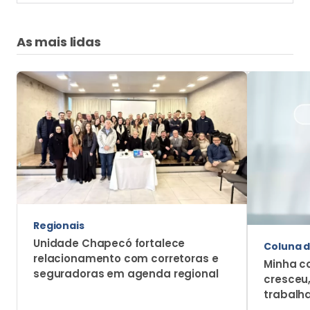
As mais lidas
Regionais
Unidade Chapecó fortalece
Coluna d
relacionamento com corretoras e
Minha c
seguradoras em agenda regional
cresceu
trabalh