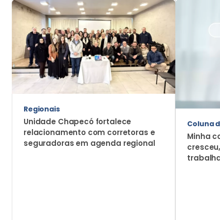
Coluna d
relacionamento com corretoras e
Minha c
seguradoras em agenda regional
cresceu
trabalh
Mais Notícias