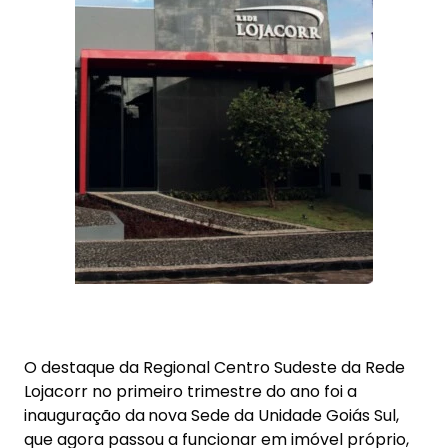
O destaque da Regional Centro Sudeste da Rede
Lojacorr no primeiro trimestre do ano foi a
inauguração da
nova Sede da Unidade Goiás Sul,
que agora passou a funcionar em imóvel próprio,
mais amplo e moderno, especialmente
arquitetado para o funcionamento de uma
Unidade da Lojacorr. O evento de inauguração
aconteceu no dia 06 de março e no dia seguinte a
Unidade já estava em plena atividade no novo
endereço. O prédio está localizado na Avenida
Paranoá, 37, Bairro Alvorada, na cidade de
Itumbiara-GO.