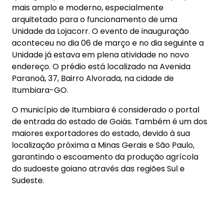
O município de Itumbiara é considerado o portal
de entrada do estado de Goiás. Também é um dos
maiores exportadores do estado, devido à sua
localização próxima a Minas Gerais e São Paulo,
garantindo o escoamento da produção agrícola
do sudoeste goiano através das regiões Sul e
Sudeste.
Durante todo o dia da inauguração a nova Unidade
contou com a presença de vários parceiros de
negócios, clientes e amigos, que foram tomar um
café e prestigiar as novas instalações.
“Na oportunidade, falamos sobre a força do
empreendedorismo e da liderança do
concessionário da Unidade Consolidadora,
Valgmar Domingos Tavares Junior, e de sua
esposa Cristiane Valeriano Arantes Tavares, a Cris.
Destacamos a coragem e visão de futuro, e