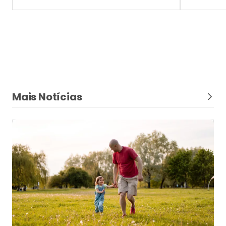
Dia dos Pais
Ser pai também é proteger a segurança
financeira da família
Especialistas da Lojacorr Seguros e Lojacorr
Consórcios destacam como seguros e consórcios
ajudam a enfrentar imprevistos, preservar o
patrimônio e planejar o futuro em família com mais
tranquilidade