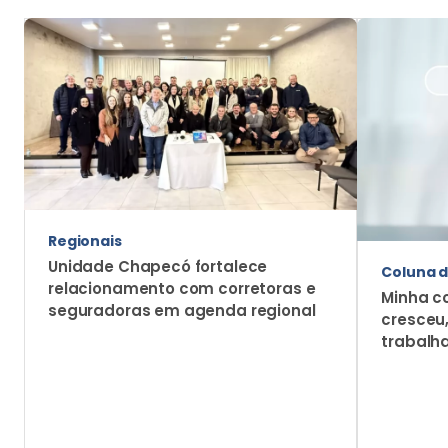
Regionais
Unidade Chapecó fortalece
Coluna d
relacionamento com corretoras e
Minha c
seguradoras em agenda regional
cresceu
trabalh