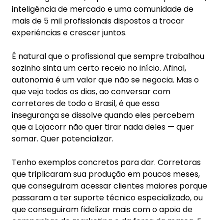
autonomia é um valor que não se negocia. Mas o
que vejo todos os dias, ao conversar com
corretores de todo o Brasil, é que essa
insegurança se dissolve quando eles percebem
que a Lojacorr não quer tirar nada deles — quer
somar. Quer potencializar.
Tenho exemplos concretos para dar. Corretoras
que triplicaram sua produção em poucos meses,
que conseguiram acessar clientes maiores porque
passaram a ter suporte técnico especializado, ou
que conseguiram fidelizar mais com o apoio de
campanhas de marketing e da força da marca. E
o melhor: fizeram tudo isso do seu jeito, no seu
ritmo, com sua identidade. Continuam sendo o
“corretor da cidade”, “o corretor do bairro”, o
profissional de confiança da comunidade, só que
agora com uma engrenagem muito mais robusta