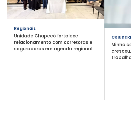
relacionamento com corretoras e
Minha c
seguradoras em agenda regional
cresceu
trabalh
Mais Notícias