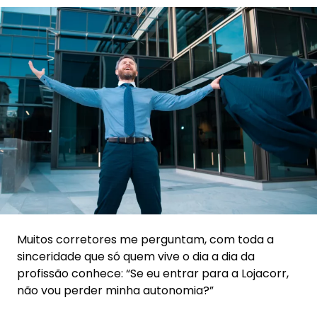
Muitos corretores me perguntam, com toda a
sinceridade que só quem vive o dia a dia da
profissão conhece: “Se eu entrar para a Lojacorr,
não vou perder minha autonomia?”
Essa dúvida é legítima, e eu respeito
profundamente quem a levanta — porque ela
nasce do cuidado com o próprio negócio, da
vontade de crescer, sim, mas sem abrir mão da
liberdade de decidir o rumo da sua corretora. E é
justamente aí que está a essência da nossa