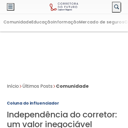
Comunidade
Educação
Informação
Mercado de seguros
C
Início
Últimos Posts
Comunidade
Coluna do influenciador
Independência do corretor:
um valor inegociável
Na Lojacorr, o corretor continua dono da sua carteira, da sua
marca e das suas decisões, mas passa a contar com uma
estrutura para crescer mais