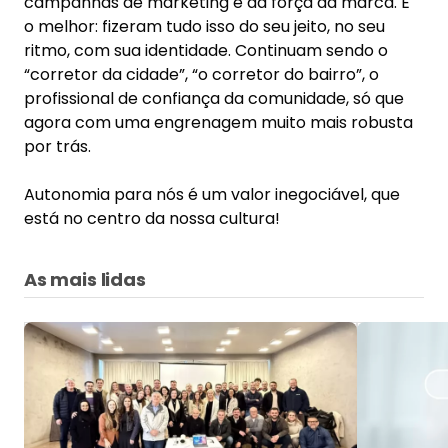
por trás.
Autonomia para nós é um valor inegociável, que
está no centro da nossa cultura!
As mais lidas
Regionais
Unidade Chapecó fortalece
Coluna d