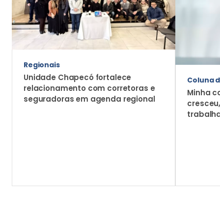
Regionais
Unidade Chapecó fortalece
Coluna d
relacionamento com corretoras e
Minha c
seguradoras em agenda regional
cresceu
trabalh