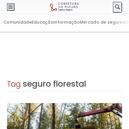
Comunidade
Educação
Informação
Mercado de seguros
C
seguro florestal
Tag