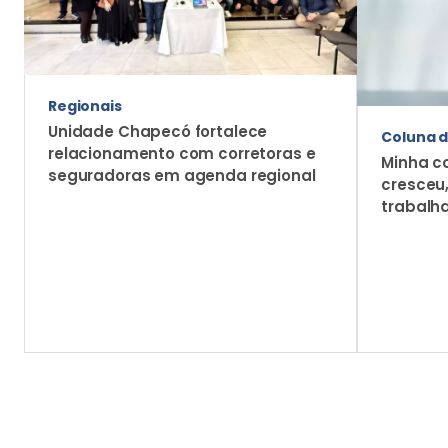
Regionais
Unidade Chapecó fortalece
Coluna d
relacionamento com corretoras e
Minha c
seguradoras em agenda regional
cresceu
trabalh