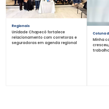
Regionais
Unidade Chapecó fortalece
Coluna d
relacionamento com corretoras e
Minha c
seguradoras em agenda regional
cresceu
trabalh