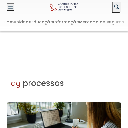
Comunidade
Educação
Informação
Mercado de seguros
C
processos
Tag