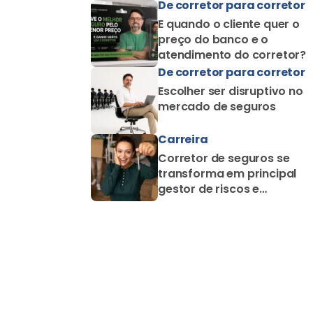
como corretor solo
De corretor para corretor
E quando o cliente quer o
preço do banco e o
atendimento do corretor?
De corretor para corretor
Escolher ser disruptivo no
mercado de seguros
Carreira
Corretor de seguros se
transforma em principal
gestor de riscos e
proteção familiar