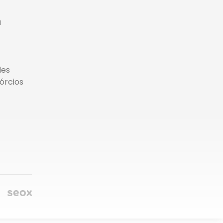
a
des
órcios