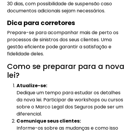
diferencial.
Comunique seus clientes:
Informe-os sobre as mudanças e como isso
traz mais segurança para seus contratos. A
transparência fortalece a confiança.
Ajuste suas práticas:
Revise seus processos de venda e pós-venda
para garantir que estão alinhados às novas
exigências. Desde a avaliação de risco até o
acompanhamento de sinistros, tudo precisa
estar em conformidade.
Por que o Marco Legal importa
tanto para o corretor?
Alessandro Octaviani, superintendente da Susep,
destacou que o Brasil tem um mercado de
seguros gigantesco ainda pouco explorado. O
Marco Legal visa movimentar esse setor e, com