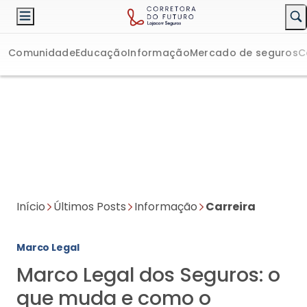
Comunidade
Educação
Informação
Mercado de seguros
C
Início
Últimos Posts
Informação
Carreira
Marco Legal
Marco Legal dos Seguros: o
que muda e como o
corretor deve se preparar
Modernização, mais transparência e regras claras. Veja o que
muda com a nova lei e como isso impacta sua rotina como
corretor