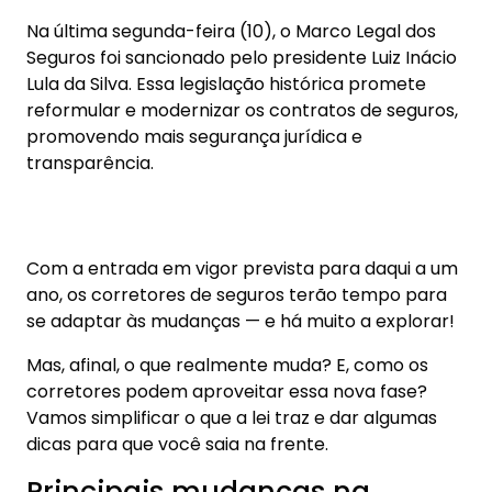
transparência.
Com a entrada em vigor prevista para daqui a um
ano, os corretores de seguros terão tempo para
se adaptar às mudanças — e há muito a explorar!
Mas, afinal, o que realmente muda? E, como os
corretores podem aproveitar essa nova fase?
Vamos simplificar o que a lei traz e dar algumas
dicas para que você saia na frente.
Principais mudanças na
prática
Fim do cancelamento unilateral
Adeus à insegurança de cancelamentos de
contratos por parte das seguradoras. Agora, a lei
proíbe a extinção unilateral do contrato pela
seguradora, algo que antes era garantido apenas