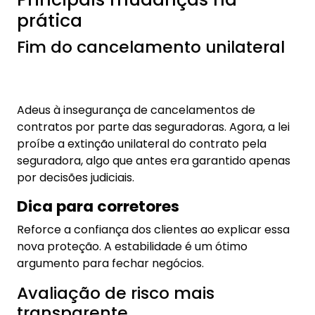
por decisões judiciais.
Dica para corretores
Reforce a confiança dos clientes ao explicar essa
nova proteção. A estabilidade é um ótimo
argumento para fechar negócios.
Avaliação de risco mais
transparente
A seguradora precisará apresentar um
questionário claro e objetivo para avaliar os riscos
antes da contratação. Se faltar alguma
informação, só poderá ser alegada omissão se a
pergunta tiver sido feita.
Dica para corretores
Oriente seus clientes a responderem com
precisão e explique a importância dessa etapa
para evitar problemas futuros.