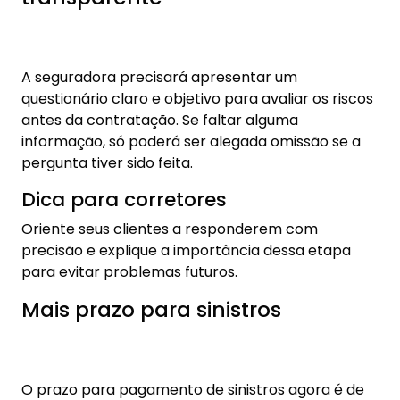
Mais prazo para sinistros
O prazo para pagamento de sinistros agora é de
30 dias, com possibilidade de suspensão caso
documentos adicionais sejam necessários.
Dica para corretores
Prepare-se para acompanhar mais de perto os
processos de sinistros dos seus clientes. Uma
gestão eficiente pode garantir a satisfação e
fidelidade deles.
Como se preparar para a nova
lei?
Atualize-se:
Dedique um tempo para estudar os detalhes
da nova lei. Participar de workshops ou cursos
sobre o Marco Legal dos Seguros pode ser um