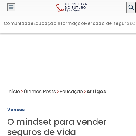
Comunidade
Educação
Informação
Mercado de seguros
C
Início
Últimos Posts
Educação
Artigos
Vendas
O mindset para vender
seguros de vida
Existem algumas qualidades fundamentais que precisam ser
internalizadas, criando o hábito da oferta