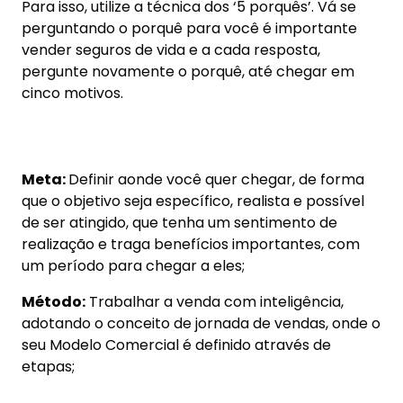
Ritmo:
para praticar repetidamente uma
metodologia de venda que trará mais resultados,
até se tornar eficiente e automático o processo
de venda.
Capacitação e treinamento
Em sua, você tem uma capacidade praticamente
infinita de aprender e desenvolver hábitos e
habilidades.
Quando usa a repetição e a prática para superar
a procrastinação, fazendo ofertas diárias de
Seguros de Vida, estará pisando fundo no
acelerador e alcançando seu potencial máximo.
Pense nisso, sucesso e boas vendas!
As mais lidas