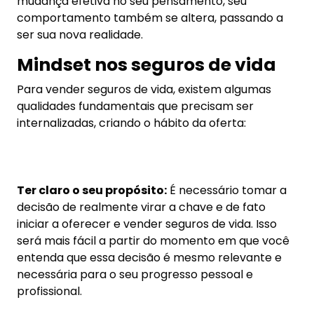
entenda que essa decisão é mesmo relevante e
necessária para o seu progresso pessoal e
profissional.
Para isso, utilize a técnica dos ‘5 porquês’. Vá se
perguntando o porquê para você é importante
vender seguros de vida e a cada resposta,
pergunte novamente o porquê, até chegar em
cinco motivos.
Meta:
Definir aonde você quer chegar, de forma
que o objetivo seja específico, realista e possível
de ser atingido, que tenha um sentimento de
realização e traga benefícios importantes, com
um período para chegar a eles;
Método:
Trabalhar a venda com inteligência,
adotando o conceito de jornada de vendas, onde o
seu Modelo Comercial é definido através de
etapas;