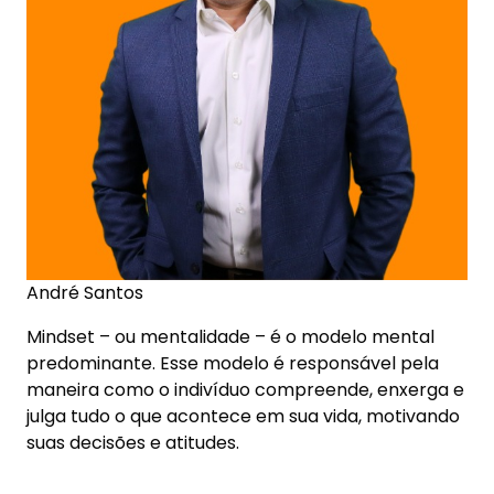
André Santos
Mindset – ou mentalidade – é o modelo mental
predominante. Esse modelo é responsável pela
maneira como o indivíduo compreende, enxerga e
julga tudo o que acontece em sua vida, motivando
suas decisões e atitudes.
Da mesma forma que o mindset pode ser
construído, ele pode ser alterado. Isso significa
que você pode desenvolver uma nova realidade
da qual gostaria de fazer parte, e começar a viver
a partir disso.
Para mudar efetivamente algum hábito ou
comportamento, é preciso mudar o seu mindset,
ou seja, a sua forma de ver o mundo. Caso não