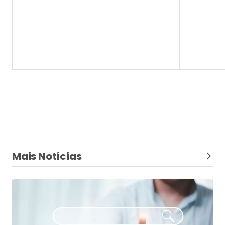
Coluna do influenciador
Minha corretora de seguros cresceu, mas
eu continuava trabalhando como corretor
solo
A transição do operacional para o estratégico e a
criação de processos claros salvam o corretor de
seguros de se tornar refém do próprio crescimento