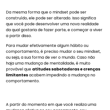
haja uma mudança de mentalidade, é muito
provável que
atitudes sabotadoras e crenças
limitantes
acabem impedindo a mudança no
comportamento.
A partir do momento em que você realiza uma
mudança efetiva no seu pensamento, seu
comportamento também se altera, passando a
ser sua nova realidade.
Mindset nos seguros de vida
Para vender seguros de vida, existem algumas
qualidades fundamentais que precisam ser
internalizadas, criando o hábito da oferta:
Ter claro o seu propósito:
É necessário tomar a
decisão de realmente virar a chave e de fato
iniciar a oferecer e vender seguros de vida. Isso
será mais fácil a partir do momento em que você