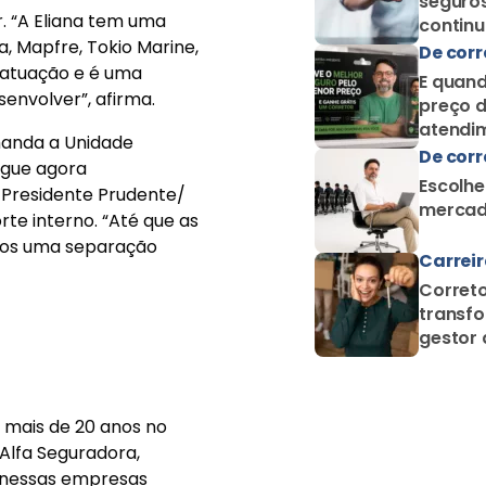
seguros
r. “A Eliana tem uma
contin
, Mapfre, Tokio Marine,
como c
De corr
e atuação e é uma
E quand
senvolver”, afirma.
preço d
atendim
omanda a Unidade
De corr
segue agora
Escolhe
 Presidente Prudente/
mercad
e interno. “Até que as
mos uma separação
Carrei
Correto
transfo
gestor 
proteçã
 mais de 20 anos no
Alfa Seguradora,
e nessas empresas