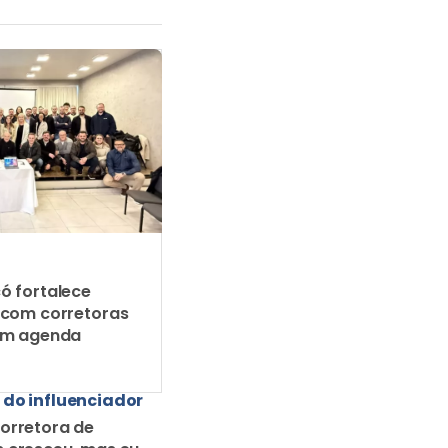
ó fortalece
 com corretoras
em agenda
 do influenciador
orretora de