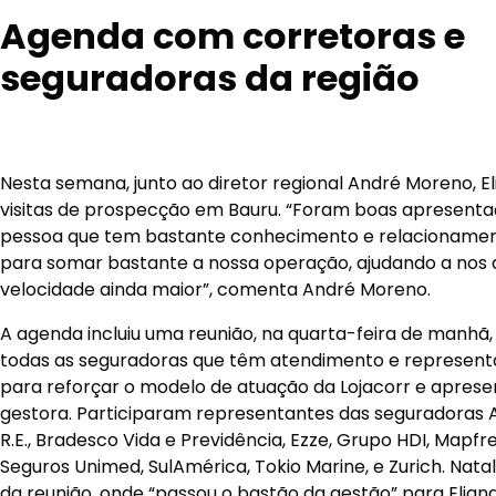
Agenda com corretoras e
seguradoras da região
Nesta semana, junto ao diretor regional André Moreno, E
visitas de prospecção em Bauru. “Foram boas apresentaç
pessoa que tem bastante conhecimento e relacioname
para somar bastante a nossa operação, ajudando a nos
velocidade ainda maior”, comenta André Moreno.
A agenda incluiu uma reunião, na quarta-feira de manh
todas as seguradoras que têm atendimento e representa
para reforçar o modelo de atuação da Lojacorr e aprese
gestora. Participaram representantes das seguradoras A
R.E., Bradesco Vida e Previdência, Ezze, Grupo HDI, Mapfre
Seguros Unimed, SulAmérica, Tokio Marine, e Zurich. Natal
da reunião, onde “passou o bastão da gestão” para Eliana