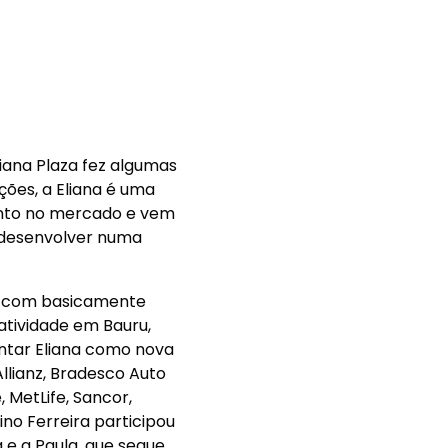
liana Plaza fez algumas
ões, a Eliana é uma
nto no mercado e vem
 desenvolver numa
ã, com basicamente
tividade em Bauru,
ntar Eliana como nova
llianz, Bradesco Auto
, MetLife, Sancor,
ino Ferreira participou
 e a Paula, que segue