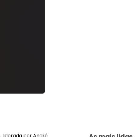
, liderada por André
As mais lidas