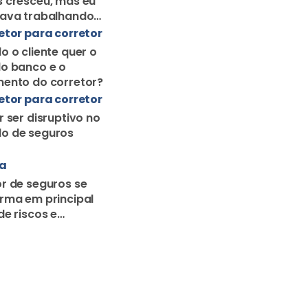
 cresceu, mas eu
uava trabalhando
orretor solo
etor para corretor
o o cliente quer o
o banco e o
ento do corretor?
etor para corretor
r ser disruptivo no
o de seguros
ra
r de seguros se
rma em principal
de riscos e
o familiar