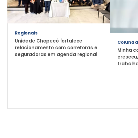
Regionais
Unidade Chapecó fortalece
Coluna d
relacionamento com corretoras e
Minha c
seguradoras em agenda regional
cresceu
trabalh