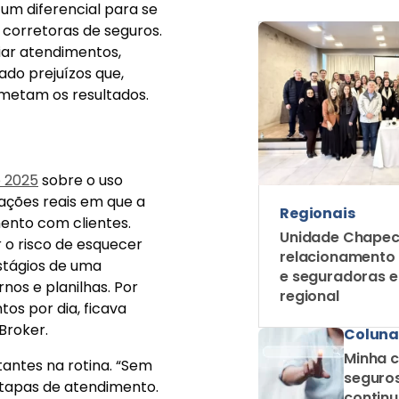
 um diferencial para se
 corretoras de seguros.
iar atendimentos,
do prejuízos que,
metam os resultados.
e 2025
sobre o uso
uações reais em que a
Regionais
ento com clientes.
Unidade Chapec
o risco de esquecer
relacionamento
stágios de uma
e seguradoras 
os e planilhas. Por
regional
os por dia, ficava
 Broker.
Coluna
Minha c
tantes na rotina. “Sem
seguros
etapas de atendimento.
contin