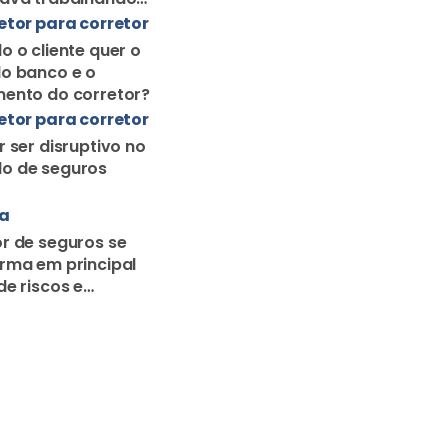
orretor solo
etor para corretor
o o cliente quer o
o banco e o
ento do corretor?
etor para corretor
r ser disruptivo no
o de seguros
ra
r de seguros se
rma em principal
de riscos e
o familiar