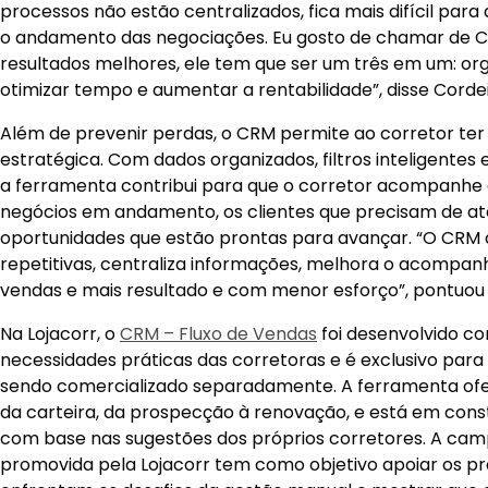
processos não estão centralizados, fica mais difícil pa
o andamento das negociações. Eu gosto de chamar de C
resultados melhores, ele tem que ser um três em um: orga
otimizar tempo e aumentar a rentabilidade”, disse Cordei
Além de prevenir perdas, o CRM permite ao corretor te
estratégica. Com dados organizados, filtros inteligentes
a ferramenta contribui para que o corretor acompanhe
negócios em andamento, os clientes que precisam de at
oportunidades que estão prontas para avançar. “O CRM a
repetitivas, centraliza informações, melhora o acompa
vendas e mais resultado e com menor esforço”, pontuou 
Na Lojacorr, o
CRM – Fluxo de Vendas
foi desenvolvido c
necessidades práticas das corretoras e é exclusivo para 
sendo comercializado separadamente. A ferramenta of
da carteira, da prospecção à renovação, e está em co
com base nas sugestões dos próprios corretores. A cam
promovida pela Lojacorr tem como objetivo apoiar os pro