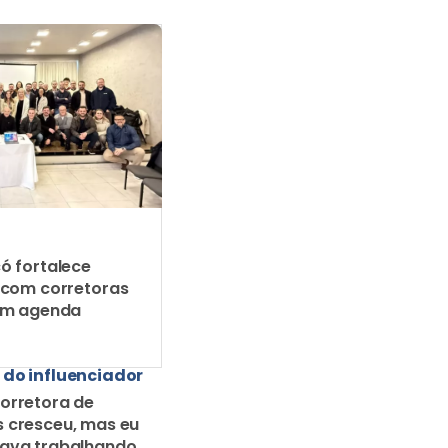
ó fortalece
 com corretoras
em agenda
 do influenciador
orretora de
 cresceu, mas eu
uava trabalhando