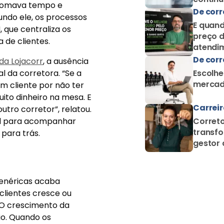
 tomava tempo e
como c
De corr
undo ele, os processos
E quand
que centraliza os
preço d
 de clientes.
atendim
De corr
da Lojacorr
, a ausência
da corretora. “Se a
Escolhe
mercad
m cliente por não ter
ito dinheiro na mesa. E
Carrei
utro corretor”, relatou.
ial para acompanhar
Correto
transfo
 para trás.
gestor 
proteçã
genéricas acaba
clientes cresce ou
“O crescimento da
io. Quando os