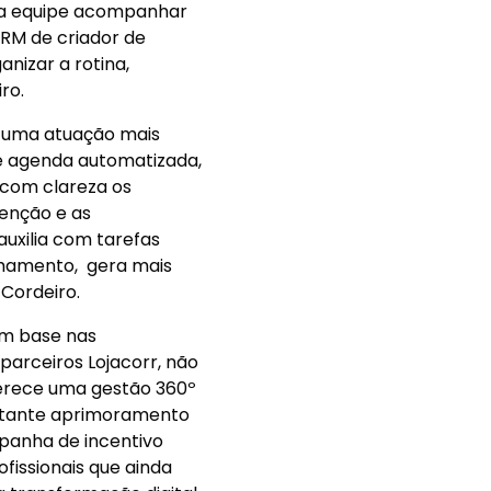
ra a equipe acompanhar
RM de criador de
nizar a rotina,
ro.
r uma atuação mais
 e agenda automatizada,
 com clareza os
enção e as
uxilia com tarefas
nhamento, gera mais
Cordeiro.
om base nas
parceiros Lojacorr, não
erece uma gestão 360º
nstante aprimoramento
panha de incentivo
fissionais que ainda