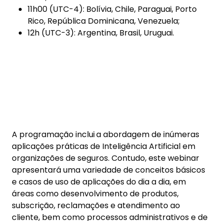
A programação inclui
a abordagem de inúmeras
aplicações práticas de Inteligência Artificial em
organizações de seguros. Contudo, este webinar
apresentará uma variedade de conceitos básicos
e casos de uso de aplicações do dia a dia, em
áreas como desenvolvimento de produtos,
subscrição, reclamações e atendimento ao
cliente, bem como processos administrativos e de
suporte, para fornecer aos participantes diversas
perspectivas e opiniões sobre o uso da tecnologia
de IA em nossa indústria.
O seminário será ministrado em espanhol por
Gustavo Bohorquez, parceiro de Estratégia e
Transformação, Seguros da WorkingMinds.
Com
mais de 34 anos de experiência em estratégia e
transformação de negócios, ele atua como diretor
independente, consultor e em posições de
liderança em empresas multinacionais, definindo