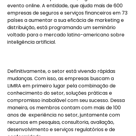
Definitivamente, o setor está vivendo rápidas
mudanças. Com isso, as empresas buscam a
LIMRA em primeiro lugar pela combinação de
conhecimento do setor, soluções práticas e
compromisso inabalável com seu sucesso. Dessa
maneira, os membros contam com mais de 100
anos de experiência no setor, juntamente com
recursos em pesquisa, consultoria, avaliação,
desenvolvimento e serviços regulatórios e de
conformidade.
Com o tema “
Aplicações Práticas de Inteligência
Artificial na Indústria de Seguros
”, o seminário é
voltado para executivos de empresas membros
da LIMRA e LOMA. Além disso, reunirá
colaboradores e líderes das áreas administrativa,
de produto, de operações e técnica; gerentes
corporativos de estratégia e planejamento;