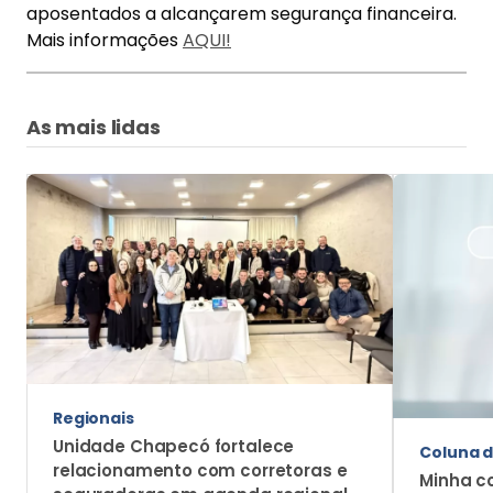
Regionais
Unidade Chapecó fortalece
Coluna d
relacionamento com corretoras e
Minha c
seguradoras em agenda regional
cresceu
trabalh