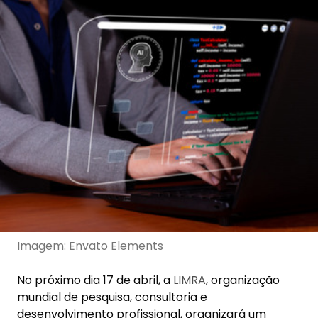
Imagem: Envato Elements
No próximo dia 17 de abril, a
LIMRA
, organização
mundial de pesquisa, consultoria e
desenvolvimento profissional, organizará um
evento online. A entidade, que ajuda mais de 600
empresas de seguros e serviços financeiros em 73
países a aumentar a sua eficácia de marketing e
distribuição, está programando um seminário
voltado para o mercado latino-americano sobre
inteligência artificial.