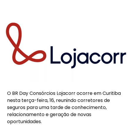
O BR Day Consórcios Lojacorr ocorre em Curitiba
nesta terça-feira, 16, reunindo corretores de
seguros para uma tarde de conhecimento,
relacionamento e geração de novas
oportunidades.
A programação contará com a participação de
André Duarte, sócio-fundador da Lojacorr e
diretor geral de Consórcios Lojacorr, e Andreia
Milaine, gerente de Consórcios Lojacorr da
Regional Sul, que irão abordar as principais
tendências do setor e compartilhar experiências