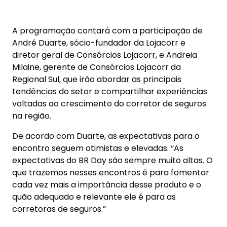
voltadas ao crescimento do corretor de seguros
na região.
De acordo com Duarte, as expectativas para o
encontro seguem otimistas e elevadas. “As
expectativas do BR Day são sempre muito altas. O
que trazemos nesses encontros é para fomentar
cada vez mais a importância desse produto e o
quão adequado e relevante ele é para as
corretoras de seguros.”
Segundo Andréia, o consórcio oferece benefícios
relevantes para os corretores, com destaque
para o trabalho de prospecção dentro da própria
carteira de clientes e o fortalecimento das
indicações. “Esses fatores permitem que o
corretor ofereça um atendimento personalizado e
alinhado às necessidades específicas de cada
cliente, o que amplia o valor da sua atuação.”