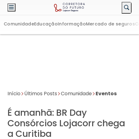
Comunidade
Educação
Informação
Mercado de seguros
C
Início
Últimos Posts
Comunidade
Eventos
É amanhã: BR Day
Consórcios Lojacorr chega
a Curitiba
Evento da Lojacorr Consórcios será realizado em Curitiba no
dia 16 de setembro, com presença do diretor André Duarte e
da gerente Andreia Milaine, e patrocínio do Grupo HDI e
MetLife