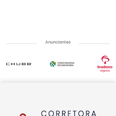
A Corretora do Futuro é o portal de notícias com o jeitinho do
mercado segurador. Aqui você encontra as últimas notícias
sobre seguros, produtos, negócios, empreendedorismo,
tendências e educação. Vem com a gente e tenha acesso a
conteúdos pensados para informar, educar e formar uma
comunidade do ecossistema de seguros. Somos movidos pelo
propósito de conscientizar as pessoas da importância da
proteção do seguro e do papel do corretor.
EDITORIAS