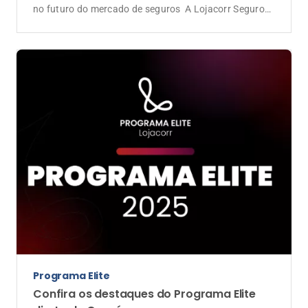
Confira os destaques do Programa Elite
direto do Ceará
Entre a nostalgia da última edição na Bahia e a
energia dos primeiros dias no Ceará, o evento reúne a
liderança e os corretores de maior performance do
país O Programa Elite 2025 já está acontecendo em
solo cearense, reunindo a liderança da Lojacorr
Seguros, gestores de Unidades e os corretores de
maior performance do […]