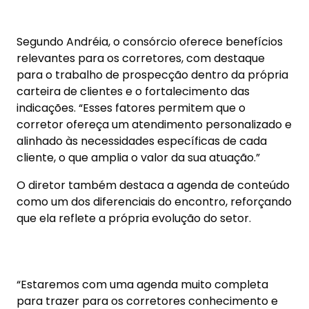
O diretor também destaca a agenda de conteúdo
como um dos diferenciais do encontro, reforçando
que ela reflete a própria evolução do setor.
“Estaremos com uma agenda muito completa
para trazer para os corretores conhecimento e
informação, a fim de que o corretor entenda
como encaixar o produto no seu dia a dia.
Percebemos há anos o quanto o consórcio estava
se tornando um produto diferenciado, estratégico
dentro do mercado brasileiro, tanto que partiu de
3% para 6,1% do PIB em oito anos. Esse mercado é
enorme, assim como o mercado de seguros e está
à disposição dos corretores”, ressalta.
O calendário do BR Day Consórcios Lojacorr segue
com mais duas edições confirmadas em 2025.
São Paulo (Regional SP Centro Norte), em 22