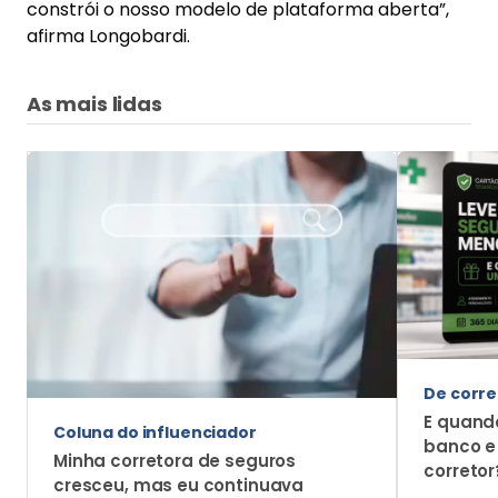
constrói o nosso modelo de plataforma aberta”,
afirma Longobardi.
As mais lidas
De corre
E quando
Coluna do influenciador
banco e
Minha corretora de seguros
corretor
cresceu, mas eu continuava