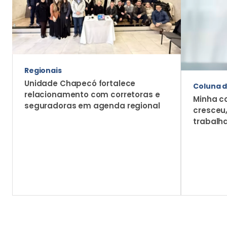
Regionais
Unidade Chapecó fortalece
Coluna d
relacionamento com corretoras e
Minha c
seguradoras em agenda regional
cresceu
trabalh