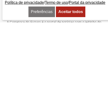
Política de privacidade
/
Termo de uso
/
Portal da privacidade
Preferências
Aceitar todos
A Corretora do Futuro é o portal de notícias com o jeitinho do
mercado segurador. Aqui você encontra as últimas notícias
sobre seguros, produtos, negócios, empreendedorismo,
tendências e educação. Vem com a gente e tenha acesso a
conteúdos pensados para informar, educar e formar uma
comunidade do ecossistema de seguros. Somos movidos pelo
propósito de conscientizar as pessoas da importância da
proteção do seguro e do papel do corretor.
EDITORIAS
INSTITUCIONAL