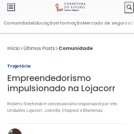
Comunidade
Educação
Informação
Mercado de seguros
C
Início
Últimos Posts
Comunidade
Trajetória
Empreendedorismo
impulsionado na Lojacorr
Roberto Stechinski é concessionário responsável por três
Unidades Lojacorr: Joinville, Chapecó e Blumenau